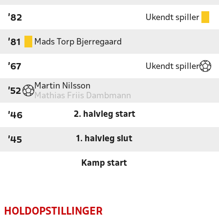
Ukendt spiller
'82
Mads Torp Bjerregaard
'81
Ukendt spiller
'67
Martin Nilsson
'52
Mathias Friis Dambmann
2. halvleg start
'46
1. halvleg slut
'45
Kamp start
HOLDOPSTILLINGER