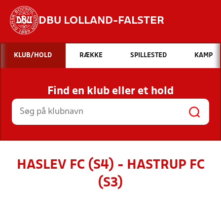
DBU LOLLAND-FALSTER
Hvad vil du søge efter?
KLUB/HOLD
RÆKKE
SPILLESTED
KAMP
INDHOLD OG NYHEDER
Find en klub eller et hold
STILLINGER, RESULTATER, KLUBBER OG
HOLD
HASLEV FC (S4) - HASTRUP FC
(S3)