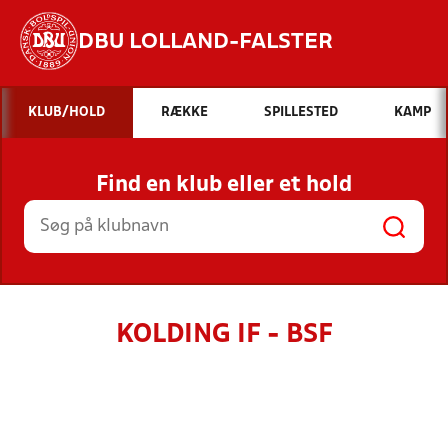
DBU LOLLAND-FALSTER
Hvad vil du søge efter?
KLUB/HOLD
RÆKKE
SPILLESTED
KAMP
INDHOLD OG NYHEDER
Find en klub eller et hold
STILLINGER, RESULTATER, KLUBBER OG
HOLD
KOLDING IF - BSF