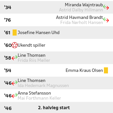
Miranda Wajntraub
'34
Astrid Dalby Hillmann
Astrid Havmand Brandt
'76
Frida Nørholt Hansen
Josefine Hansen Uhd
'61
Ukendt spiller
'60
Line Thomsen
'58
Frida Riis Møller
Emma Kraus Olsen
'54
Line Thomsen
'46
Ida Hedemark Magnussen
Anna Stefansson
'46
Mai Forthmann Keller
2. halvleg start
'46