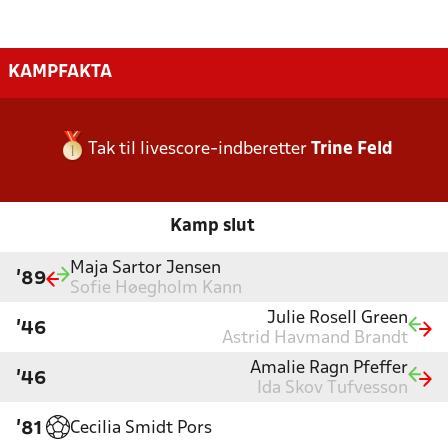
KAMPFAKTA
Tak til livescore-indberetter
Trine Feld
Kamp slut
Maja Sartor Jensen
'89
Sofie Høegholm Kann
Julie Rosell Green
'46
Astrid Havmand Brandt
Amalie Ragn Pfeffer
'46
Ida Skov Tufvesson
Cecilia Smidt Pors
'81