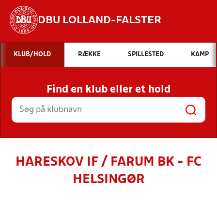
DBU LOLLAND-FALSTER
Hvad vil du søge efter?
KLUB/HOLD
RÆKKE
SPILLESTED
KAMP
INDHOLD OG NYHEDER
Find en klub eller et hold
STILLINGER, RESULTATER, KLUBBER OG
HOLD
HARESKOV IF / FARUM BK - FC
HELSINGØR