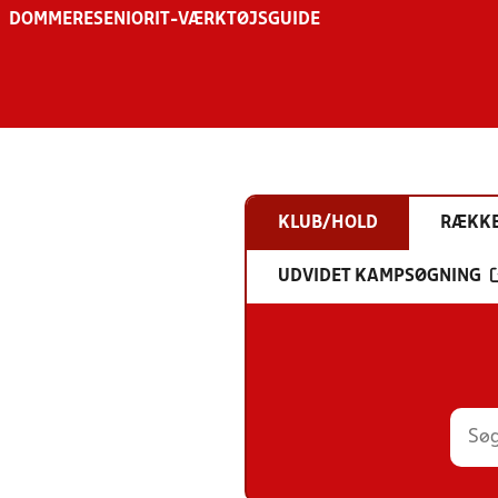
DOMMERE
SENIOR
IT-VÆRKTØJSGUIDE
KLUB/HOLD
RÆKK
UDVIDET KAMPSØGNING