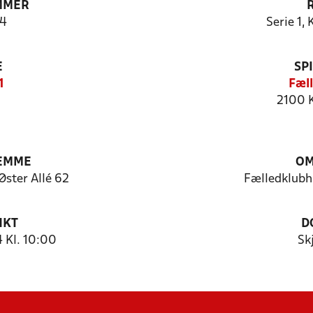
MMER
4
Serie 1, 
E
SP
1
Fæl
2100 
JEMME
OM
Øster Allé 62
Fælledklubhu
NKT
D
 Kl. 10:00
Sk