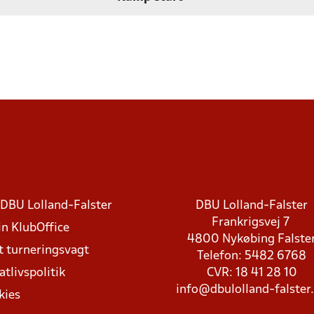
DBU Lolland-Falster
DBU Lolland-Falster
Frankrigsvej 7
in KlubOffice
4800 Nykøbing Falste
t turneringsvagt
Telefon: 5482 6768
atlivspolitik
CVR: 18 41 28 10
info@dbulolland-falster
kies