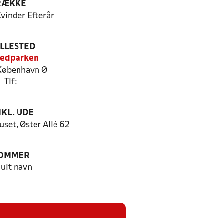
RÆKKE
Kvinder Efterår
ILLESTED
ledparken
København Ø
Tlf:
KL. UDE
set, Øster Allé 62
OMMER
jult navn