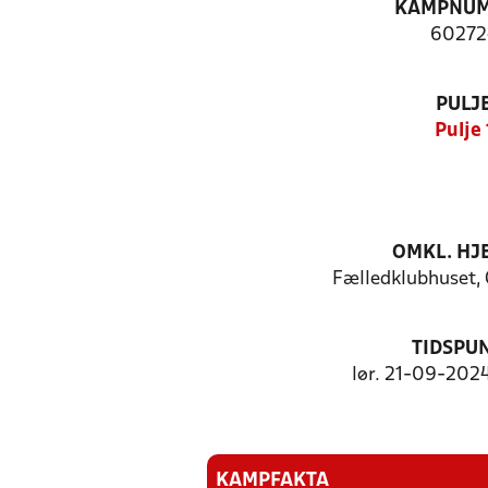
KAMPNU
60272
PULJ
Pulje 
OMKL. H
Fælledklubhuset, 
TIDSPU
lør. 21-09-2024
KAMPFAKTA