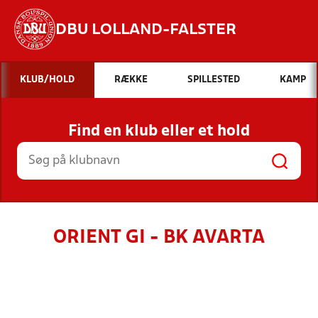
DBU LOLLAND-FALSTER
Hvad vil du søge efter?
KLUB/HOLD
RÆKKE
SPILLESTED
KAMP
INDHOLD OG NYHEDER
Find en klub eller et hold
STILLINGER, RESULTATER, KLUBBER OG
HOLD
ORIENT GI - BK AVARTA