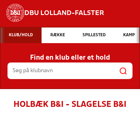
DBU LOLLAND-FALSTER
Hvad vil du søge efter?
KLUB/HOLD
RÆKKE
SPILLESTED
KAMP
INDHOLD OG NYHEDER
Find en klub eller et hold
STILLINGER, RESULTATER, KLUBBER OG
HOLD
HOLBÆK B&I - SLAGELSE B&I