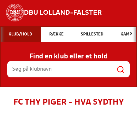
DBU LOLLAND-FALSTER
Hvad vil du søge efter?
KLUB/HOLD
RÆKKE
SPILLESTED
KAMP
INDHOLD OG NYHEDER
Find en klub eller et hold
STILLINGER, RESULTATER, KLUBBER OG
HOLD
FC THY PIGER - HVA SYDTHY