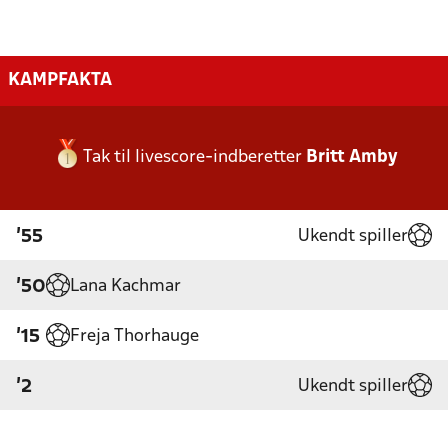
KAMPFAKTA
Tak til livescore-indberetter
Britt Amby
Ukendt spiller
'55
Lana Kachmar
'50
Freja Thorhauge
'15
Ukendt spiller
'2