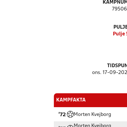
KAMPNU
79506
PULJ
Pulje 
TIDSPU
ons. 17-09-2025
KAMPFAKTA
Morten Kvejborg
'72
Morten Kvejborg