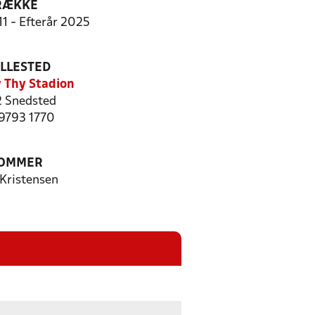
RÆKKE
11 - Efterår 2025
ILLESTED
 Thy Stadion
 Snedsted
 9793 1770
OMMER
 Kristensen