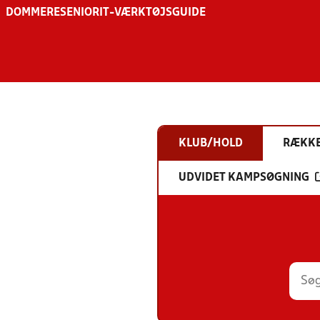
DOMMERE
SENIOR
IT-VÆRKTØJSGUIDE
KLUB/HOLD
RÆKK
UDVIDET KAMPSØGNING