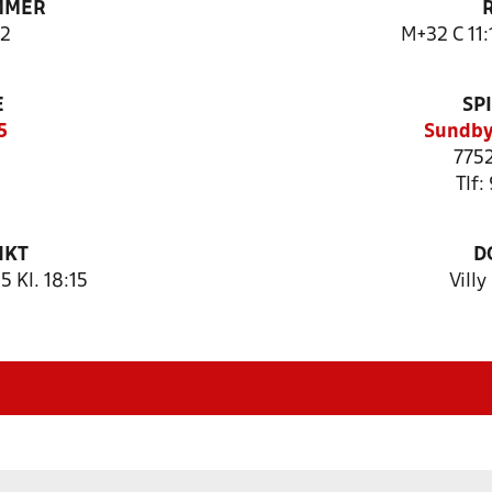
MMER
2
M+32 C 11:
E
SP
5
Sundby
7752
Tlf:
NKT
D
 Kl. 18:15
Villy