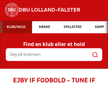
DBU LOLLAND-FALSTER
Hvad vil du søge efter?
KLUB/HOLD
RÆKKE
SPILLESTED
KAMP
INDHOLD OG NYHEDER
Find en klub eller et hold
STILLINGER, RESULTATER, KLUBBER OG
HOLD
EJBY IF FODBOLD - TUNE IF