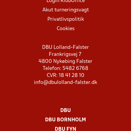
Login KlubOffice
Akut turneringsvagt
Privatlivspolitik
Cookies
DBU Lolland-Falster
Frankrigsvej 7
4800 Nykøbing Falster
Telefon: 5482 6768
CVR: 18 41 28 10
info@dbulolland-falster.dk
DBU
DBU BORNHOLM
DBU FYN