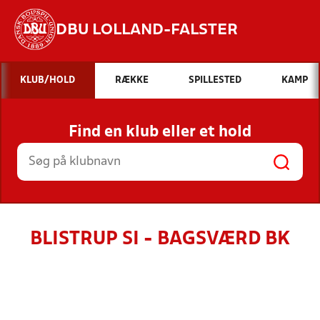
DBU LOLLAND-FALSTER
Hvad vil du søge efter?
KLUB/HOLD
RÆKKE
SPILLESTED
KAMP
INDHOLD OG NYHEDER
Find en klub eller et hold
STILLINGER, RESULTATER, KLUBBER OG
HOLD
BLISTRUP SI - BAGSVÆRD BK