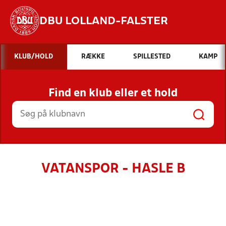
DBU LOLLAND-FALSTER
Hvad vil du søge efter?
KLUB/HOLD
RÆKKE
SPILLESTED
KAMP
INDHOLD OG NYHEDER
Find en klub eller et hold
STILLINGER, RESULTATER, KLUBBER OG
HOLD
VATANSPOR - HASLE B