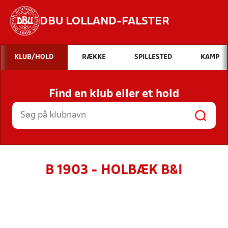
DBU LOLLAND-FALSTER
Hvad vil du søge efter?
KLUB/HOLD
RÆKKE
SPILLESTED
KAMP
INDHOLD OG NYHEDER
Find en klub eller et hold
STILLINGER, RESULTATER, KLUBBER OG
HOLD
B 1903 - HOLBÆK B&I