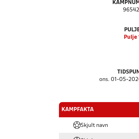
KAMPNU
96542
PULJ
Pulje 
TIDSPU
ons. 01-05-2024
KAMPFAKTA
Skjult navn