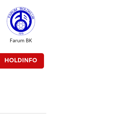
Farum BK
HOLDINFO