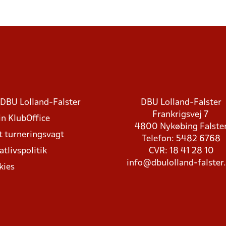
DBU Lolland-Falster
DBU Lolland-Falster
Frankrigsvej 7
in KlubOffice
4800 Nykøbing Falste
t turneringsvagt
Telefon: 5482 6768
atlivspolitik
CVR: 18 41 28 10
info@dbulolland-falster
kies