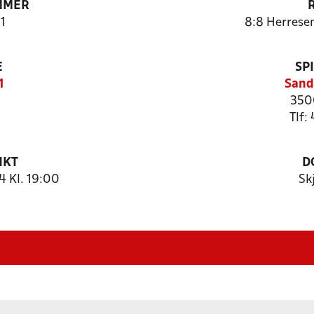
MMER
1
8:8 Herresen
E
SP
1
Sand
350
Tlf:
NKT
D
 Kl. 19:00
Sk