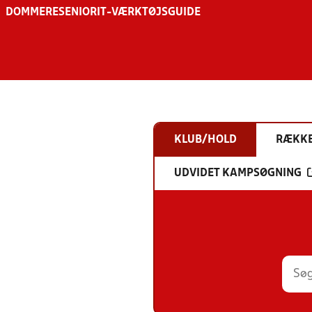
DOMMERE
SENIOR
IT-VÆRKTØJSGUIDE
KLUB/HOLD
RÆKK
UDVIDET KAMPSØGNING