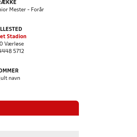
RÆKKE
ior Mester - Forår
ILLESTED
et Stadion
0 Værløse
 4448 5712
OMMER
jult navn