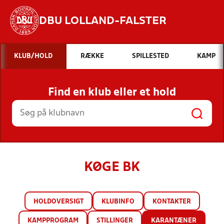
DBU LOLLAND-FALSTER
Hvad vil du søge efter?
KLUB/HOLD
RÆKKE
SPILLESTED
KAMP
INDHOLD OG NYHEDER
Find en klub eller et hold
STILLINGER, RESULTATER, KLUBBER OG
HOLD
KØGE BK
HOLDOVERSIGT
KLUBINFO
KONTAKTER
KAMPPROGRAM
STILLINGER
KARANTÆNER