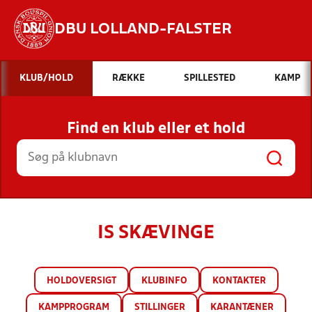
DBU LOLLAND-FALSTER
Hvad vil du søge efter?
KLUB/HOLD
RÆKKE
SPILLESTED
KAMP
INDHOLD OG NYHEDER
Find en klub eller et hold
STILLINGER, RESULTATER, KLUBBER OG
HOLD
IS SKÆVINGE
HOLDOVERSIGT
KLUBINFO
KONTAKTER
KAMPPROGRAM
STILLINGER
KARANTÆNER