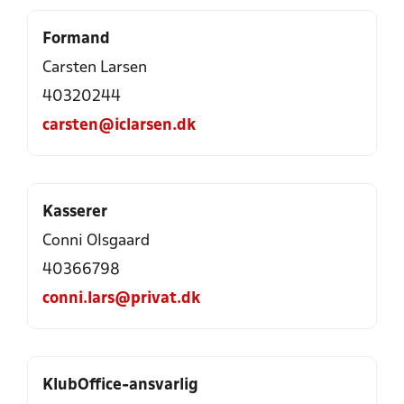
Formand
Carsten Larsen
40320244
carsten@iclarsen.dk
Kasserer
Conni Olsgaard
40366798
conni.lars@privat.dk
KlubOffice-ansvarlig