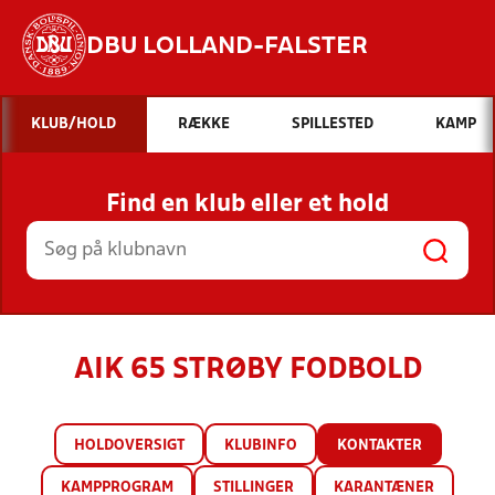
DBU LOLLAND-FALSTER
Hvad vil du søge efter?
KLUB/HOLD
RÆKKE
SPILLESTED
KAMP
INDHOLD OG NYHEDER
Find en klub eller et hold
STILLINGER, RESULTATER, KLUBBER OG
HOLD
AIK 65 STRØBY FODBOLD
HOLDOVERSIGT
KLUBINFO
KONTAKTER
KAMPPROGRAM
STILLINGER
KARANTÆNER