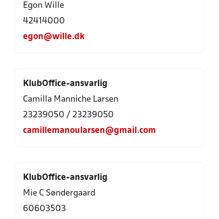
Egon Wille
42414000
egon@wille.dk
KlubOffice-ansvarlig
Camilla Manniche Larsen
23239050
/
23239050
camillemanoularsen@gmail.com
KlubOffice-ansvarlig
Mie C Søndergaard
60603503