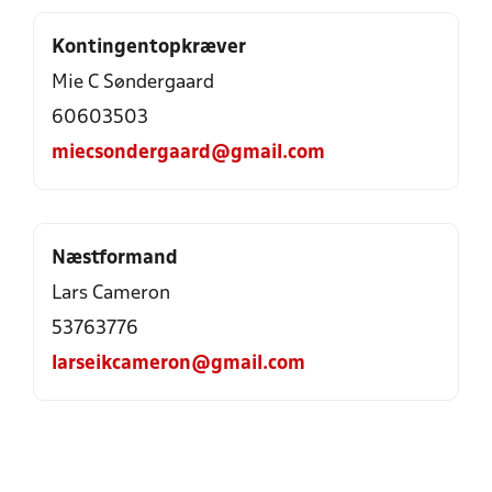
Kontingentopkræver
Mie C Søndergaard
60603503
miecsondergaard@gmail.com
Næstformand
Lars Cameron
53763776
larseikcameron@gmail.com