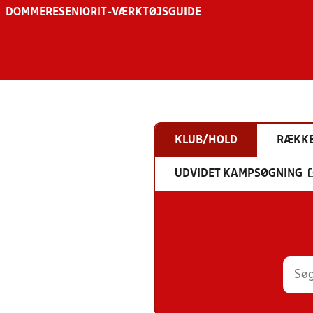
DOMMERE
SENIOR
IT-VÆRKTØJSGUIDE
KLUB/HOLD
RÆKK
UDVIDET KAMPSØGNING