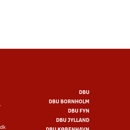
DBU
DBU BORNHOLM
r
DBU FYN
DBU JYLLAND
.dk
DBU KØBENHAVN