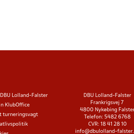
DBU Lolland-Falster
DBU Lolland-Falster
Frankrigsvej 7
in KlubOffice
4800 Nykøbing Falste
t turneringsvagt
Telefon: 5482 6768
atlivspolitik
CVR: 18 41 28 10
info@dbulolland-falster
kies