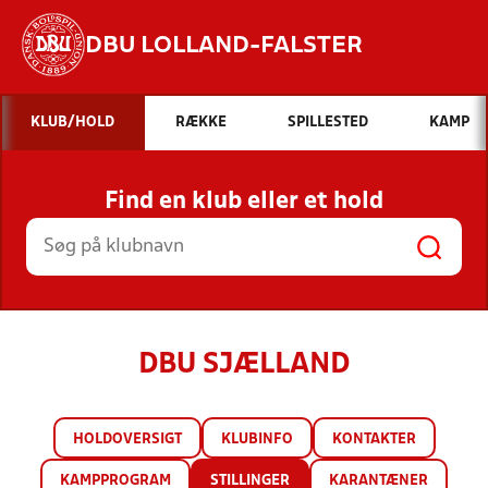
DBU LOLLAND-FALSTER
Hvad vil du søge efter?
KLUB/HOLD
RÆKKE
SPILLESTED
KAMP
INDHOLD OG NYHEDER
Find en klub eller et hold
STILLINGER, RESULTATER, KLUBBER OG
HOLD
DBU SJÆLLAND
HOLDOVERSIGT
KLUBINFO
KONTAKTER
KAMPPROGRAM
STILLINGER
KARANTÆNER