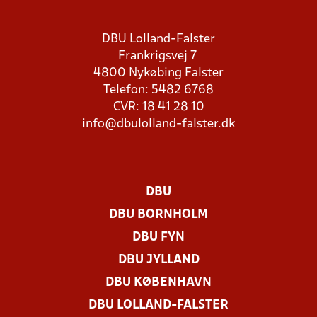
DBU Lolland-Falster
Frankrigsvej 7
4800 Nykøbing Falster
Telefon: 5482 6768
CVR: 18 41 28 10
info@dbulolland-falster.dk
DBU
DBU BORNHOLM
DBU FYN
DBU JYLLAND
DBU KØBENHAVN
DBU LOLLAND-FALSTER