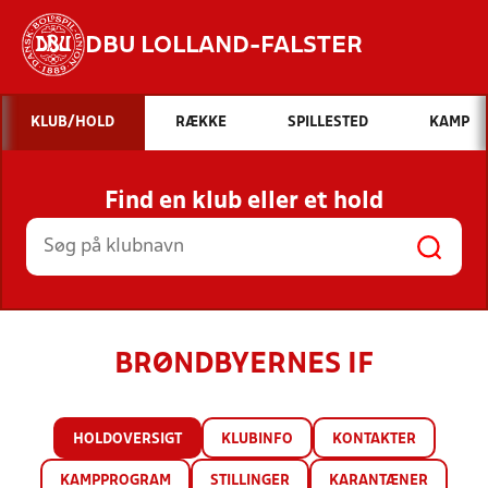
DBU LOLLAND-FALSTER
Hvad vil du søge efter?
KLUB/HOLD
RÆKKE
SPILLESTED
KAMP
INDHOLD OG NYHEDER
Find en klub eller et hold
STILLINGER, RESULTATER, KLUBBER OG
HOLD
BRØNDBYERNES IF
HOLDOVERSIGT
KLUBINFO
KONTAKTER
KAMPPROGRAM
STILLINGER
KARANTÆNER