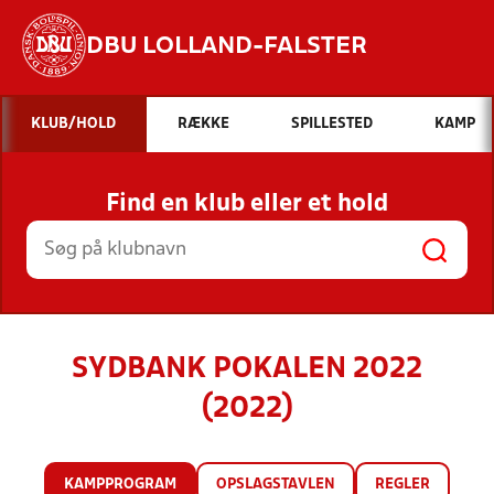
DBU LOLLAND-FALSTER
Hvad vil du søge efter?
KLUB/HOLD
RÆKKE
SPILLESTED
KAMP
INDHOLD OG NYHEDER
Find en klub eller et hold
STILLINGER, RESULTATER, KLUBBER OG
HOLD
SYDBANK POKALEN 2022
(2022)
KAMPPROGRAM
OPSLAGSTAVLEN
REGLER