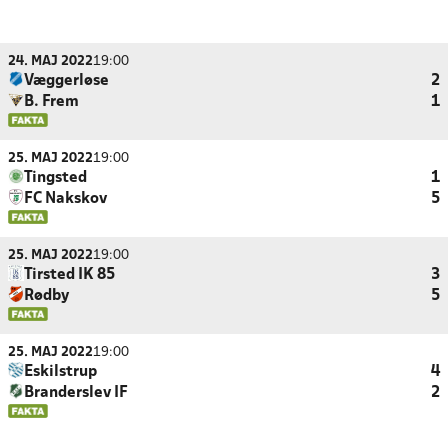
24. MAJ 2022
19:00
Væggerløse
2
B. Frem
1
25. MAJ 2022
19:00
Tingsted
1
FC Nakskov
5
25. MAJ 2022
19:00
Tirsted IK 85
3
Rødby
5
25. MAJ 2022
19:00
Eskilstrup
4
Branderslev IF
2