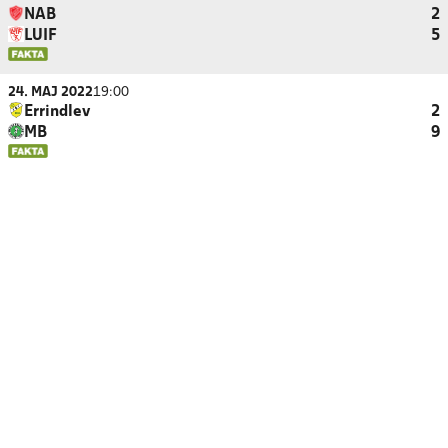
NAB
2
LUIF
5
24. MAJ 2022
19:00
Errindlev
2
MB
9