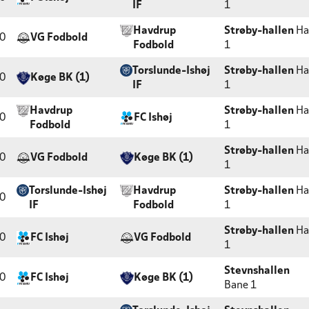
IF
1
Havdrup
Strøby-hallen
Ha
0
VG Fodbold
Fodbold
1
Torslunde-Ishøj
Strøby-hallen
Ha
0
Køge BK (1)
IF
1
Havdrup
Strøby-hallen
Ha
0
FC Ishøj
Fodbold
1
Strøby-hallen
Ha
0
VG Fodbold
Køge BK (1)
1
Torslunde-Ishøj
Havdrup
Strøby-hallen
Ha
0
IF
Fodbold
1
Strøby-hallen
Ha
0
FC Ishøj
VG Fodbold
1
Stevnshallen
0
FC Ishøj
Køge BK (1)
Bane 1