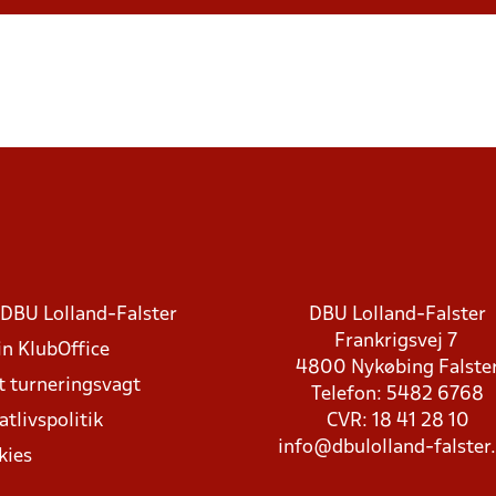
DBU Lolland-Falster
DBU Lolland-Falster
Frankrigsvej 7
in KlubOffice
4800 Nykøbing Falste
t turneringsvagt
Telefon: 5482 6768
atlivspolitik
CVR: 18 41 28 10
info@dbulolland-falster
kies