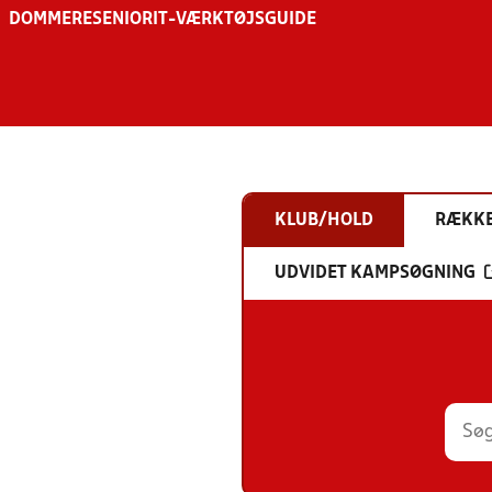
DOMMERE
SENIOR
IT-VÆRKTØJSGUIDE
KLUB/HOLD
RÆKK
UDVIDET KAMPSØGNING