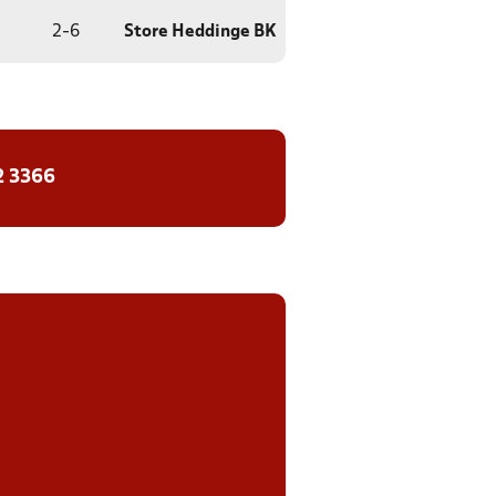
2
-
6
Store Heddinge BK
2 3366