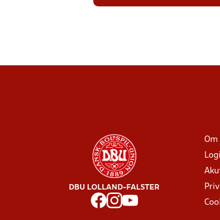
Om 
Log
Aku
Priv
DBU LOLLAND-FALSTER
Coo