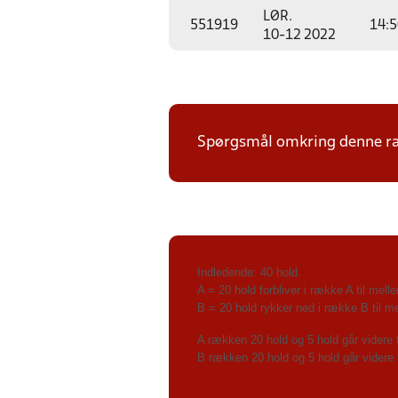
LØR.
551919
14:5
10-12 2022
Spørgsmål omkring denne ræk
Indledende: 40 hold.
A = 20 hold forbliver i række A til mel
B = 20 hold rykker ned i række B til m
A rækken 20 hold og 5 hold går videre t
B rækken 20 hold og 5 hold går videre 