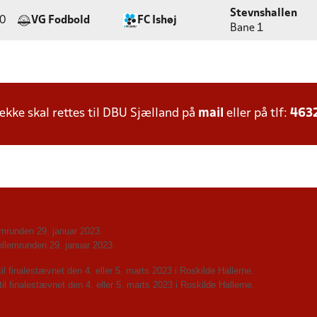
Stevnshallen
0
VG Fodbold
FC Ishøj
Bane 1
ke skal rettes til DBU Sjælland på
mail
eller på tlf:
463
lemrunden 29. januar 2023.
ellemrunden 29. januar 2023.
il finalestævnet den 4. eller 5. marts 2023 i Roskilde Hallerne.
til finalestævnet den 4
. eller 5. marts 2023 i Roskilde Hallerne.