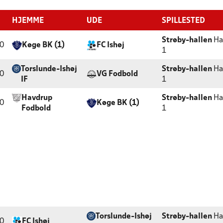
HJEMME
UDE
SPILLESTED
Strøby-hallen
Ha
0
Køge BK (1)
FC Ishøj
1
Torslunde-Ishøj
Strøby-hallen
Ha
0
VG Fodbold
IF
1
Havdrup
Strøby-hallen
Ha
0
Køge BK (1)
Fodbold
1
Torslunde-Ishøj
Strøby-hallen
Ha
0
FC Ishøj