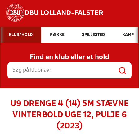
DBU LOLLAND-FALSTER
Hvad vil du søge efter?
KLUB/HOLD
RÆKKE
SPILLESTED
KAMP
INDHOLD OG NYHEDER
Find en klub eller et hold
STILLINGER, RESULTATER, KLUBBER OG
HOLD
U9 DRENGE 4 (14) 5M STÆVNE
VINTERBOLD UGE 12, PULJE 6
(2023)