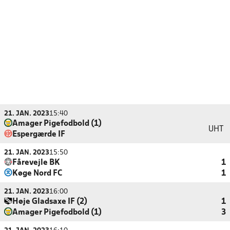
21. JAN. 2023
15:40
Amager Pigefodbold (1)
UHT
Espergærde IF
21. JAN. 2023
15:50
Fårevejle BK
1
Køge Nord FC
1
21. JAN. 2023
16:00
Høje Gladsaxe IF (2)
1
Amager Pigefodbold (1)
3