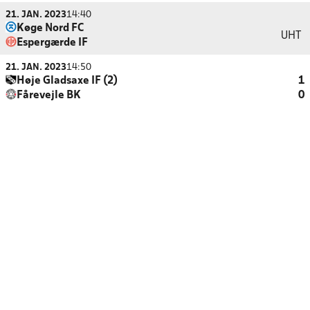
21. JAN. 2023
14:40
Køge Nord FC
UHT
Espergærde IF
21. JAN. 2023
14:50
Høje Gladsaxe IF (2)
1
Fårevejle BK
0