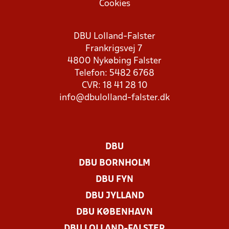
Cookies
DBU Lolland-Falster
Frankrigsvej 7
4800 Nykøbing Falster
Telefon: 5482 6768
CVR: 18 41 28 10
info@dbulolland-falster.dk
DBU
DBU BORNHOLM
DBU FYN
DBU JYLLAND
DBU KØBENHAVN
DBU LOLLAND-FALSTER