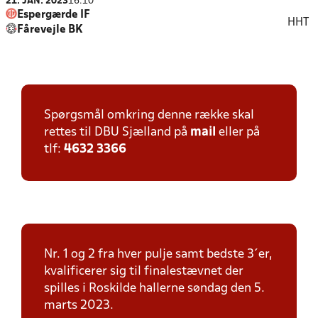
21. JAN. 2023
16:10
Espergærde IF
HHT
Fårevejle BK
Spørgsmål omkring denne række skal
rettes til DBU Sjælland på
mail
eller på
tlf:
4632 3366
Nr. 1 og 2 fra hver pulje samt bedste 3´er,
kvalificerer sig til finalestævnet der
spilles i Roskilde hallerne søndag den 5.
marts 2023.