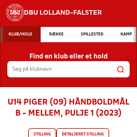
DBU LOLLAND-FALSTER
Hvad vil du søge efter?
KLUB/HOLD
RÆKKE
SPILLESTED
KAMP
INDHOLD OG NYHEDER
Find en klub eller et hold
STILLINGER, RESULTATER, KLUBBER OG
HOLD
U14 PIGER (09) HÅNDBOLDMÅL
B - MELLEM, PULJE 1 (2023)
STILLING
DETALJERET STILLING