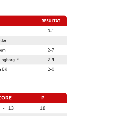
RESULTAT
0
-
1
dder
rem
2
-
7
ingborg IF
2
-
4
e BK
2
-
0
CORE
P
-
13
18