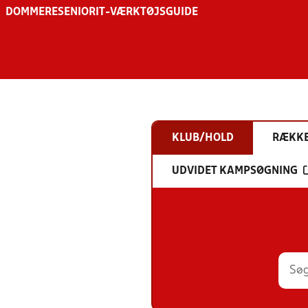
DOMMERE
SENIOR
IT-VÆRKTØJSGUIDE
KLUB/HOLD
RÆKK
UDVIDET KAMPSØGNING