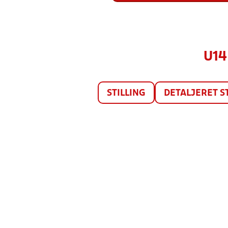
U14
STILLING
DETALJERET S