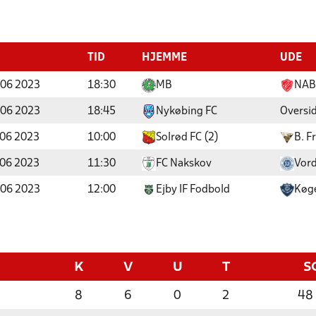
TID
HJEMME
UDE
06 2023
18:30
MB
NAB
06 2023
18:45
Nykøbing FC
Oversi
06 2023
10:00
Solrød FC (2)
B. F
06 2023
11:30
FC Nakskov
Vord
06 2023
12:00
Ejby IF Fodbold
Køg
K
V
U
T
S
8
6
0
2
48