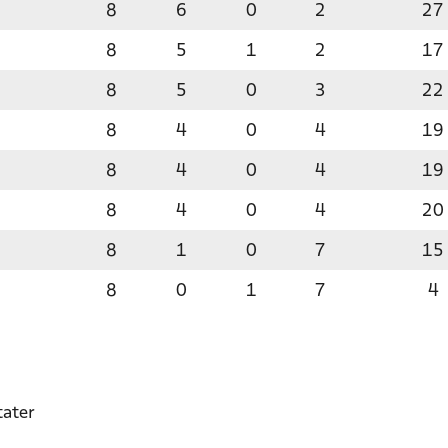
8
6
0
2
27
8
5
1
2
17
8
5
0
3
22
8
4
0
4
19
8
4
0
4
19
8
4
0
4
20
8
1
0
7
15
8
0
1
7
4
tater