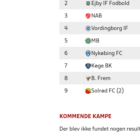
2
Ejby IF Fodbold
3
NAB
4
Vordingborg IF
5
MB
6
Nykøbing FC
7
Køge BK
8
B. Frem
9
Solrød FC (2)
KOMMENDE KAMPE
Der blev ikke fundet nogen resul