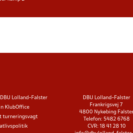
DBU Lolland-Falster
DBU Lolland-Falster
Frankrigsvej 7
in KlubOffice
4800 Nykøbing Falste
t turneringsvagt
Telefon: 5482 6768
atlivspolitik
CVR: 18 41 28 10