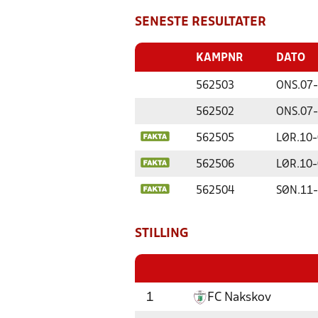
SENESTE RESULTATER
KAMPNR
DATO
562503
ONS.
07-
562502
ONS.
07-
562505
LØR.
10-
562506
LØR.
10-
562504
SØN.
11-
STILLING
1
FC Nakskov