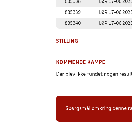
835338
LØR.
17-06 202
835339
LØR.
17-06 202
835340
LØR.
17-06 202
STILLING
KOMMENDE KAMPE
Der blev ikke fundet nogen resul
Spørgsmål omkring denne ræk