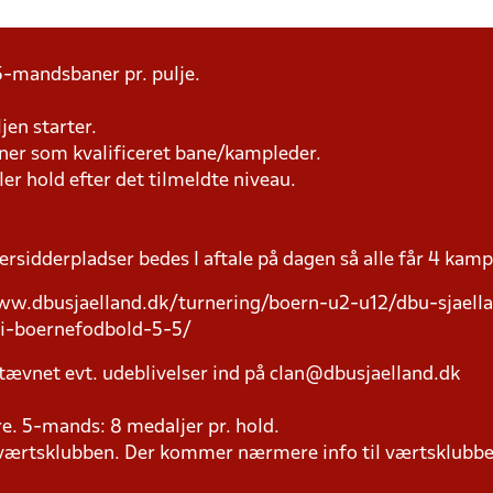
5-mandsbaner pr. pulje.
jen starter.
æner som kvalificeret bane/kampleder.
ller hold efter det tilmeldte niveau.
versidderpladser bedes I aftale på dagen så alle får 4 kamp
www.dbusjaelland.dk/turnering/boern-u2-u12/dbu-sjaell
-i-boernefodbold-5-5/
tævnet evt. udeblivelser ind på clan@dbusjaelland.dk
lere. 5-mands: 8 medaljer pr. hold.
il værtsklubben. Der kommer nærmere info til værtsklubbe