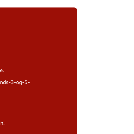
e.
ands-3-og-5-
n.