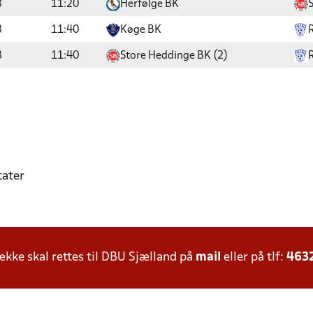
3
11:20
Herfølge BK
3
11:40
Køge BK
R
3
11:40
Store Heddinge BK (2)
R
tater
ke skal rettes til DBU Sjælland på
mail
eller på tlf:
463