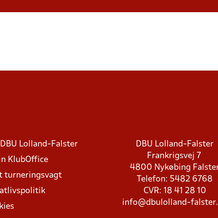
DBU Lolland-Falster
DBU Lolland-Falster
Frankrigsvej 7
in KlubOffice
4800 Nykøbing Falste
t turneringsvagt
Telefon: 5482 6768
atlivspolitik
CVR: 18 41 28 10
info@dbulolland-falster
kies