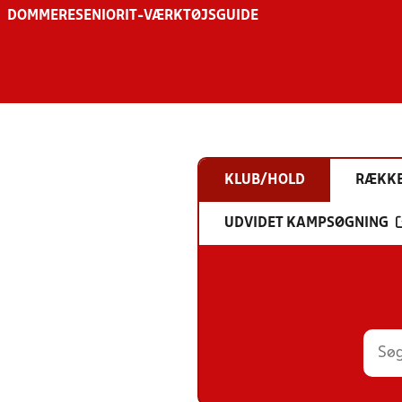
DOMMERE
SENIOR
IT-VÆRKTØJSGUIDE
KLUB/HOLD
RÆKK
UDVIDET KAMPSØGNING