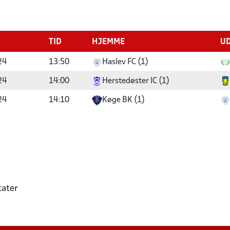
TID
HJEMME
U
24
13:50
Haslev FC (1)
24
14:00
Herstedøster IC (1)
24
14:10
Køge BK (1)
tater