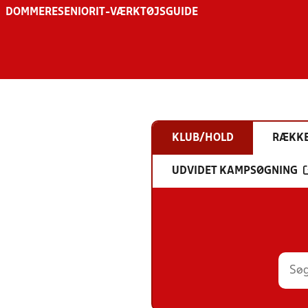
DOMMERE
SENIOR
IT-VÆRKTØJSGUIDE
KLUB/HOLD
RÆKK
UDVIDET KAMPSØGNING