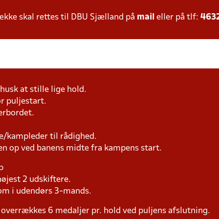
ke skal rettes til DBU Sjælland på
mail
eller på tlf:
463
usk at stille lige hold.
r puljestart.
erbordet.
e/kampleder til rådighed.
en op ved banens midte fra kampens start.
p
øjest 2 udskiftere.
som i udendørs 3-mands.
overrækkes 6 medaljer pr. hold ved puljens afslutning.