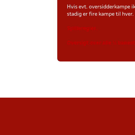
Hvis evt. oversidderkampe ik
stadig er fire kampe til hver.
Spilleregler.
Oversigt over alle ½ banes