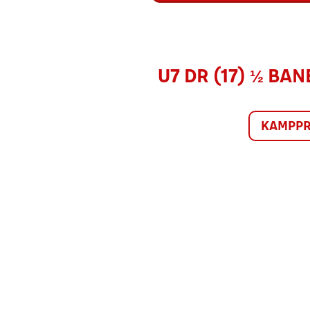
U7 DR (17) ½ BA
KAMPP