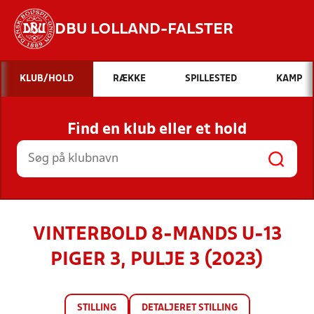
DBU LOLLAND-FALSTER
Hvad vil du søge efter?
KLUB/HOLD
RÆKKE
SPILLESTED
KAMP
INDHOLD OG NYHEDER
Find en klub eller et hold
STILLINGER, RESULTATER, KLUBBER OG
HOLD
VINTERBOLD 8-MANDS U-13
PIGER 3, PULJE 3 (2023)
STILLING
DETALJERET STILLING