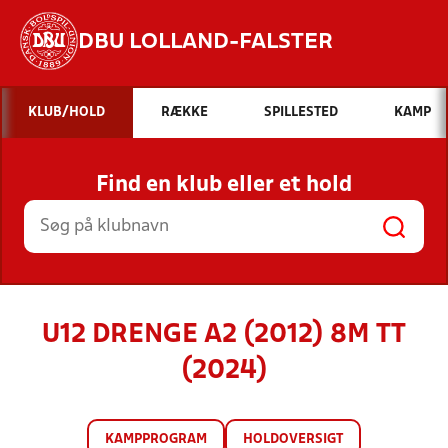
DBU LOLLAND-FALSTER
Hvad vil du søge efter?
KLUB/HOLD
RÆKKE
SPILLESTED
KAMP
INDHOLD OG NYHEDER
Find en klub eller et hold
STILLINGER, RESULTATER, KLUBBER OG
HOLD
U12 DRENGE A2 (2012) 8M TT
(2024)
KAMPPROGRAM
HOLDOVERSIGT