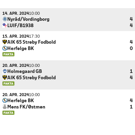
14. APR. 2024
10:00
Nyråd/Vordingborg
4
LUIF/B1938
4
15. APR. 2024
17:30
AIK 65 Strøby Fodbold
4
Herfølge BK
0
20. APR. 2024
10:00
Holmegaard GB
1
AIK 65 Strøby Fodbold
4
20. APR. 2024
10:00
Herfølge BK
4
Møns FK/Østmøn
1