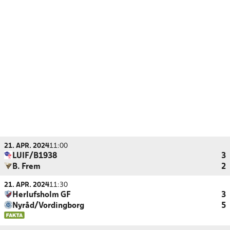
21. APR. 2024
11:00
LUIF/B1938
3
B. Frem
2
21. APR. 2024
11:30
Herlufsholm GF
3
Nyråd/Vordingborg
5