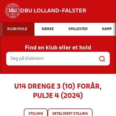
DBU LOLLAND-FALSTER
Hvad vil du søge efter?
KLUB/HOLD
RÆKKE
SPILLESTED
KAMP
INDHOLD OG NYHEDER
Find en klub eller et hold
STILLINGER, RESULTATER, KLUBBER OG
HOLD
U14 DRENGE 3 (10) FORÅR,
PULJE 4 (2024)
STILLING
DETALJERET STILLING