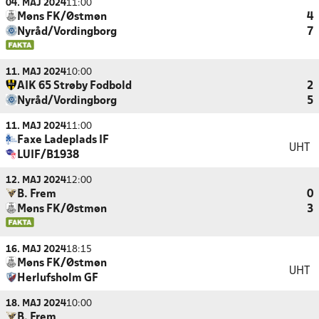
04. MAJ 2024
11:00
Møns FK/Østmøn
4
Nyråd/Vordingborg
7
11. MAJ 2024
10:00
AIK 65 Strøby Fodbold
2
Nyråd/Vordingborg
5
11. MAJ 2024
11:00
Faxe Ladeplads IF
UHT
LUIF/B1938
12. MAJ 2024
12:00
B. Frem
0
Møns FK/Østmøn
3
16. MAJ 2024
18:15
Møns FK/Østmøn
UHT
Herlufsholm GF
18. MAJ 2024
10:00
B. Frem