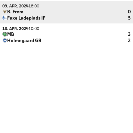
09. APR. 2024
18:00
B. Frem
0
Faxe Ladeplads IF
5
13. APR. 2024
10:00
MB
3
Holmegaard GB
2