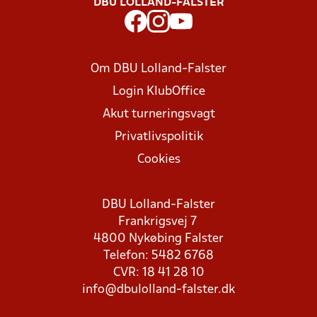
DBU LOLLAND-FALSTER
Om DBU Lolland-Falster
Login KlubOffice
Akut turneringsvagt
Privatlivspolitik
Cookies
DBU Lolland-Falster
Frankrigsvej 7
4800 Nykøbing Falster
Telefon: 5482 6768
CVR: 18 41 28 10
info@dbulolland-falster.dk