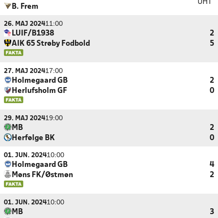
UHT
B. Frem
26. MAJ 2024
11:00
LUIF/B1938
2
AIK 65 Strøby Fodbold
5
27. MAJ 2024
17:00
Holmegaard GB
2
Herlufsholm GF
0
29. MAJ 2024
19:00
MB
2
Herfølge BK
0
01. JUN. 2024
10:00
Holmegaard GB
4
Møns FK/Østmøn
2
01. JUN. 2024
10:00
MB
3