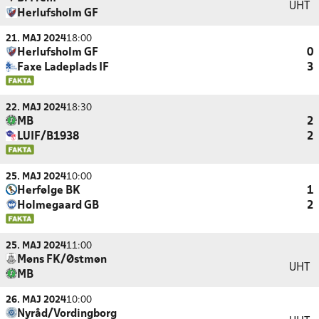
UHT
Herlufsholm GF
21. MAJ 2024
18:00
Herlufsholm GF
0
Faxe Ladeplads IF
3
22. MAJ 2024
18:30
MB
2
LUIF/B1938
2
25. MAJ 2024
10:00
Herfølge BK
1
Holmegaard GB
2
25. MAJ 2024
11:00
Møns FK/Østmøn
UHT
MB
26. MAJ 2024
10:00
Nyråd/Vordingborg