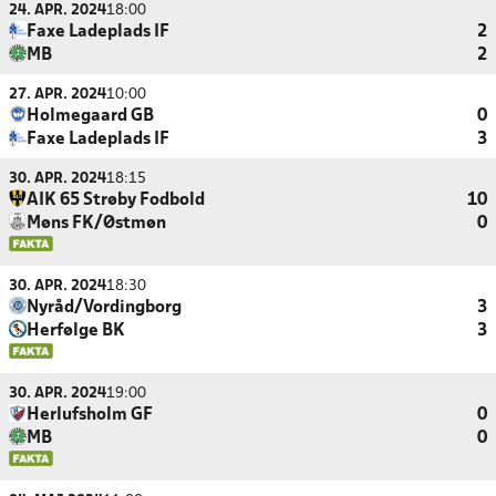
24. APR. 2024
18:00
Faxe Ladeplads IF
2
MB
2
27. APR. 2024
10:00
Holmegaard GB
0
Faxe Ladeplads IF
3
30. APR. 2024
18:15
AIK 65 Strøby Fodbold
10
Møns FK/Østmøn
0
30. APR. 2024
18:30
Nyråd/Vordingborg
3
Herfølge BK
3
30. APR. 2024
19:00
Herlufsholm GF
0
MB
0