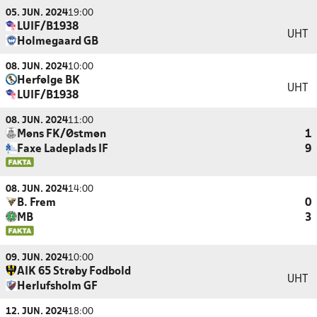
05. JUN. 2024
19:00
LUIF/B1938
UHT
Holmegaard GB
08. JUN. 2024
10:00
Herfølge BK
UHT
LUIF/B1938
08. JUN. 2024
11:00
Møns FK/Østmøn
1
Faxe Ladeplads IF
9
08. JUN. 2024
14:00
B. Frem
0
MB
3
09. JUN. 2024
10:00
AIK 65 Strøby Fodbold
UHT
Herlufsholm GF
12. JUN. 2024
18:00