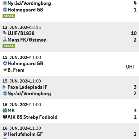
Nyråd/Vordingborg
4
Holmegaard GB
1
13. JUN. 2024
18:15
LUIF/B1938
10
Møns FK/Østmøn
2
15. JUN. 2024
11:00
Holmegaard GB
UHT
B. Frem
15. JUN. 2024
11:00
Faxe Ladeplads IF
3
Nyråd/Vordingborg
2
16. JUN. 2024
11:00
MB
3
AIK 65 Strøby Fodbold
1
16. JUN. 2024
11:30
Herlufsholm GF
2