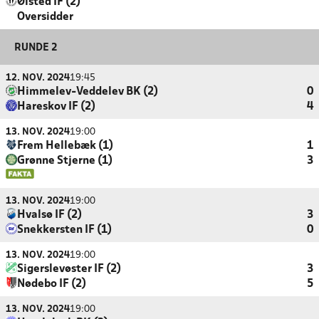
Ølsted IF (2)
Oversidder
RUNDE 2
12. NOV. 2024
19:45
Himmelev-Veddelev BK (2)
0
Hareskov IF (2)
4
13. NOV. 2024
19:00
Frem Hellebæk (1)
1
Grønne Stjerne (1)
3
13. NOV. 2024
19:00
Hvalsø IF (2)
3
Snekkersten IF (1)
0
13. NOV. 2024
19:00
Sigerslevøster IF (2)
3
Nødebo IF (2)
5
13. NOV. 2024
19:00