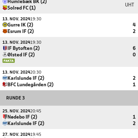
Humlebæk BK (2)
UHT
Solrød FC (1)
13. NOV. 2024
19:30
Gurre IK (2)
4
Esrum IF (2)
2
13. NOV. 2024
19:30
IF Bytoften (2)
6
Ølsted IF (2)
0
13. NOV. 2024
20:30
Karlslunde IF (2)
2
BFC Lundegården (2)
1
RUNDE 3
25. NOV. 2024
20:45
Nødebo IF (2)
1
Karlslunde IF (2)
2
27. NOV. 2024
19:45