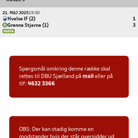
RUNDE 5
21. MAJ 2025
19:00
Hvalsø IF (2)
1
Grønne Stjerne (1)
3
Spørgsmål omkring denne række skal
rettes til DBU Sjælland på
mail
eller på
tlf:
4632 3366
OBS: Der kan stadig komme en
modstander hvis der står oversidder ud