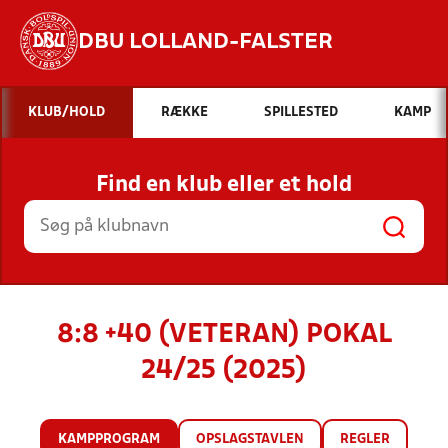
DBU LOLLAND-FALSTER
Hvad vil du søge efter?
KLUB/HOLD
RÆKKE
SPILLESTED
KAMP
INDHOLD OG NYHEDER
Find en klub eller et hold
STILLINGER, RESULTATER, KLUBBER OG
HOLD
8:8 +40 (VETERAN) POKAL
24/25 (2025)
KAMPPROGRAM
OPSLAGSTAVLEN
REGLER