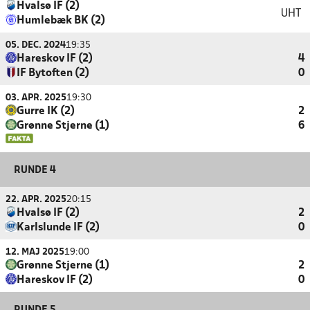
Hvalsø IF (2)
UHT
Humlebæk BK (2)
05. DEC. 2024
19:35
Hareskov IF (2)
4
IF Bytoften (2)
0
03. APR. 2025
19:30
Gurre IK (2)
2
Grønne Stjerne (1)
6
RUNDE 4
22. APR. 2025
20:15
Hvalsø IF (2)
2
Karlslunde IF (2)
0
12. MAJ 2025
19:00
Grønne Stjerne (1)
2
Hareskov IF (2)
0