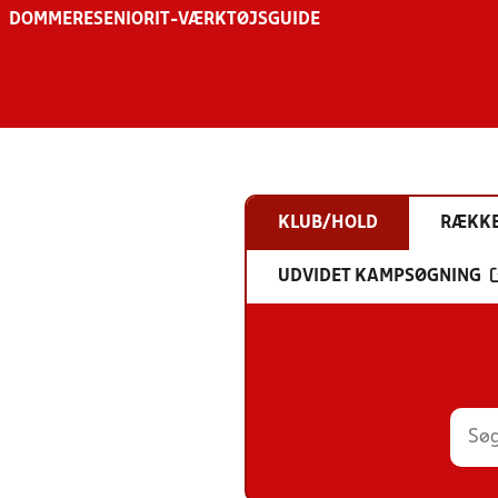
DOMMERE
SENIOR
IT-VÆRKTØJSGUIDE
KLUB/HOLD
RÆKK
UDVIDET KAMPSØGNING