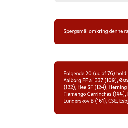
Spørgsmål omkring denne ræk
Følgende 20 (ud af 76) hold 
Aalborg FF a 1337 (109), Øst
(122), Hee SF (124), Herning
Flamengo Garrinchas (144), D
Lunderskov B (161), CSE, Esb