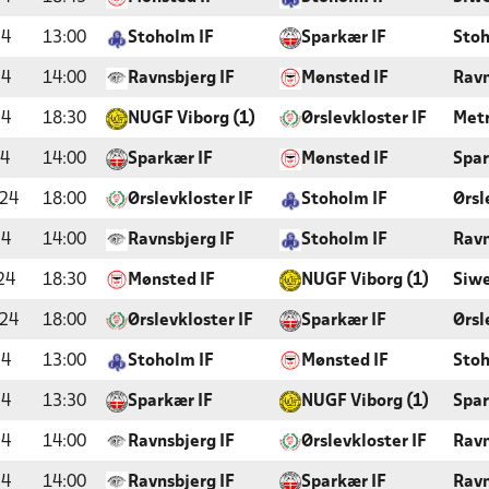
24
13:00
Stoholm IF
Sparkær IF
Stoh
24
14:00
Ravnsbjerg IF
Mønsted IF
Ravn
24
18:30
NUGF Viborg (1)
Ørslevkloster IF
Metr
24
14:00
Sparkær IF
Mønsted IF
Spar
024
18:00
Ørslevkloster IF
Stoholm IF
Ørsl
24
14:00
Ravnsbjerg IF
Stoholm IF
Ravn
24
18:30
Mønsted IF
NUGF Viborg (1)
Siwe
024
18:00
Ørslevkloster IF
Sparkær IF
Ørsl
24
13:00
Stoholm IF
Mønsted IF
Stoh
24
13:30
Sparkær IF
NUGF Viborg (1)
Spar
24
14:00
Ravnsbjerg IF
Ørslevkloster IF
Ravn
24
14:00
Ravnsbjerg IF
Sparkær IF
Ravn