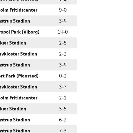
olm Fritidscenter
9
-
0
strup Stadion
3
-
4
opol Park (Viborg)
14
-
0
kær Stadion
2
-
5
evkloster Stadion
2
-
2
strup Stadion
3
-
4
rt Park (Mønsted)
0
-
2
evkloster Stadion
3
-
7
olm Fritidscenter
2
-
1
kær Stadion
5
-
5
strup Stadion
6
-
2
strup Stadion
7
-
3