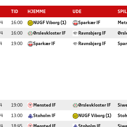
TID
HJEMME
UDE
SPI
24
16:00
NUGF Viborg (1)
Sparkær IF
Metr
24
16:00
Ørslevkloster IF
Ravnsbjerg IF
Ørsl
4
19:00
Sparkær IF
Ravnsbjerg IF
Spar
4
19:00
Mønsted IF
Ørslevkloster IF
Siwe
24
13:00
Stoholm IF
NUGF Viborg (1)
Stoh
24
18:45
Mønsted IF
Stoholm IF
Siwe