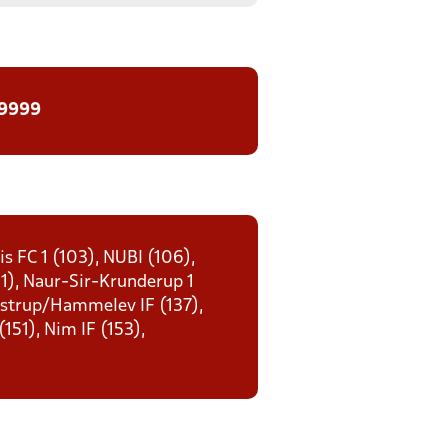
 9999
s FC 1 (103), NUBI (106),
21), Naur-Sir-Krunderup 1
 Åstrup/Hammelev IF (137),
151), Nim IF (153),