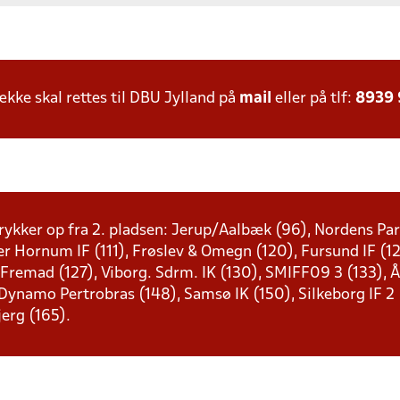
ke skal rettes til DBU Jylland på
mail
eller på tlf:
8939
rykker op fra 2. pladsen: Jerup/Aalbæk (96), Nordens Pari
er Hornum IF (111), Frøslev & Omegn (120), Fursund IF (1
 Fremad (127), Viborg. Sdrm. IK (130), SMIFF09 3 (133),
ynamo Pertrobras (148), Samsø IK (150), Silkeborg IF 2 (
jerg (165).