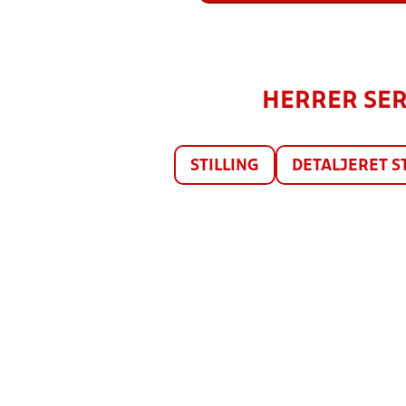
HERRER SERI
STILLING
DETALJERET S