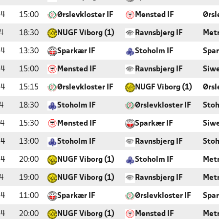
24
15:00
Ørslevkloster IF
Mønsted IF
Ørsl
4
18:30
NUGF Viborg (1)
Ravnsbjerg IF
Metr
24
13:30
Sparkær IF
Stoholm IF
Spar
24
15:00
Mønsted IF
Ravnsbjerg IF
Siwe
24
15:15
Ørslevkloster IF
NUGF Viborg (1)
Ørsl
4
18:30
Stoholm IF
Ørslevkloster IF
Sto
24
15:30
Mønsted IF
Sparkær IF
Siwe
24
13:00
Stoholm IF
Ravnsbjerg IF
Stoh
24
20:00
NUGF Viborg (1)
Stoholm IF
Metr
4
19:00
NUGF Viborg (1)
Ravnsbjerg IF
Metr
24
11:00
Sparkær IF
Ørslevkloster IF
Spar
24
20:00
NUGF Viborg (1)
Mønsted IF
Metr