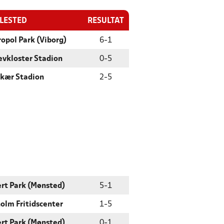
LLESTED
RESULTAT
opol Park (Viborg)
6
-
1
evkloster Stadion
0
-
5
kær Stadion
2
-
5
rt Park (Mønsted)
5
-
1
olm Fritidscenter
1
-
5
rt Park (Mønsted)
0
-
1