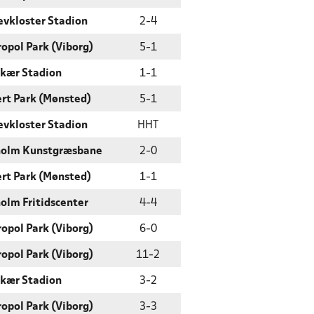
evkloster Stadion
2
-
4
opol Park (Viborg)
5
-
1
kær Stadion
1
-
1
rt Park (Mønsted)
5
-
1
evkloster Stadion
HHT
holm Kunstgræsbane
2
-
0
rt Park (Mønsted)
1
-
1
olm Fritidscenter
4
-
4
opol Park (Viborg)
6
-
0
opol Park (Viborg)
11
-
2
kær Stadion
3
-
2
opol Park (Viborg)
3
-
3