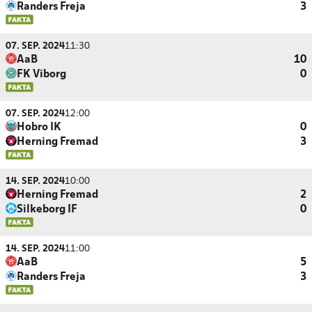
Randers Freja
3
07. SEP. 2024
11:30
AaB
10
FK Viborg
0
07. SEP. 2024
12:00
Hobro IK
0
Herning Fremad
3
14. SEP. 2024
10:00
Herning Fremad
2
Silkeborg IF
0
14. SEP. 2024
11:00
AaB
5
Randers Freja
3