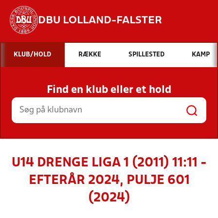
DBU LOLLAND-FALSTER
Hvad vil du søge efter?
KLUB/HOLD
RÆKKE
SPILLESTED
KAMP
INDHOLD OG NYHEDER
Find en klub eller et hold
STILLINGER, RESULTATER, KLUBBER OG
HOLD
U14 DRENGE LIGA 1 (2011) 11:11 -
EFTERÅR 2024, PULJE 601
(2024)