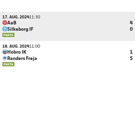
17. AUG. 2024
11:30
AaB
4
Silkeborg IF
0
18. AUG. 2024
11:00
Hobro IK
1
Randers Freja
5