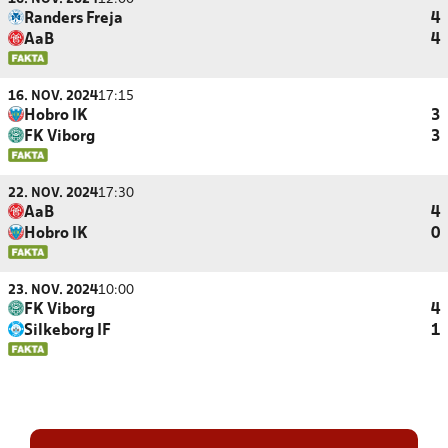
Randers Freja
4
AaB
4
16. NOV. 2024
17:15
Hobro IK
3
FK Viborg
3
22. NOV. 2024
17:30
AaB
4
Hobro IK
0
23. NOV. 2024
10:00
FK Viborg
4
Silkeborg IF
1