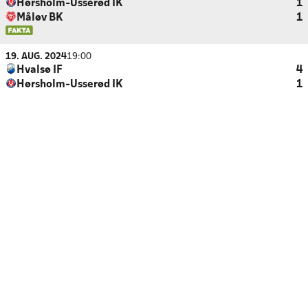
Hørsholm-Usserød IK
1
Måløv BK
1
19. AUG. 2024
19:00
Hvalsø IF
4
Hørsholm-Usserød IK
1