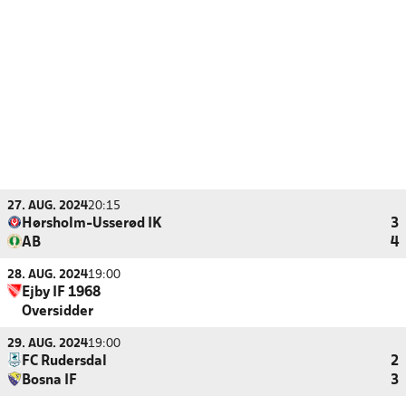
27. AUG. 2024
20:15
Hørsholm-Usserød IK
3
AB
4
28. AUG. 2024
19:00
Ejby IF 1968
Oversidder
29. AUG. 2024
19:00
FC Rudersdal
2
Bosna IF
3