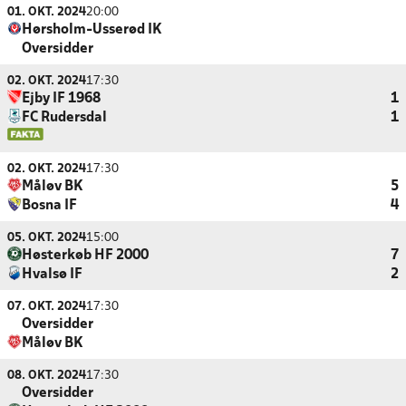
01. OKT. 2024
20:00
Hørsholm-Usserød IK
Oversidder
02. OKT. 2024
17:30
Ejby IF 1968
1
FC Rudersdal
1
02. OKT. 2024
17:30
Måløv BK
5
Bosna IF
4
05. OKT. 2024
15:00
Høsterkøb HF 2000
7
Hvalsø IF
2
07. OKT. 2024
17:30
Oversidder
Måløv BK
08. OKT. 2024
17:30
Oversidder