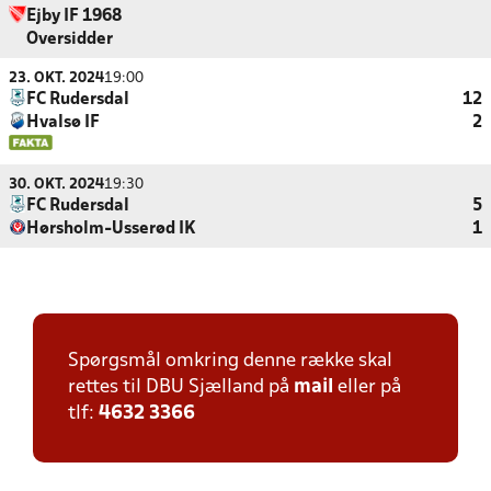
Ejby IF 1968
Oversidder
23. OKT. 2024
19:00
FC Rudersdal
12
Hvalsø IF
2
30. OKT. 2024
19:30
FC Rudersdal
5
Hørsholm-Usserød IK
1
Spørgsmål omkring denne række skal
rettes til DBU Sjælland på
mail
eller på
tlf:
4632 3366