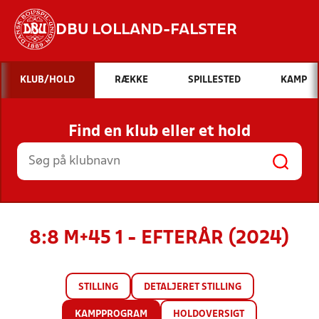
DBU LOLLAND-FALSTER
Hvad vil du søge efter?
KLUB/HOLD
RÆKKE
SPILLESTED
KAMP
INDHOLD OG NYHEDER
Find en klub eller et hold
STILLINGER, RESULTATER, KLUBBER OG
HOLD
8:8 M+45 1 - EFTERÅR (2024)
STILLING
DETALJERET STILLING
KAMPPROGRAM
HOLDOVERSIGT