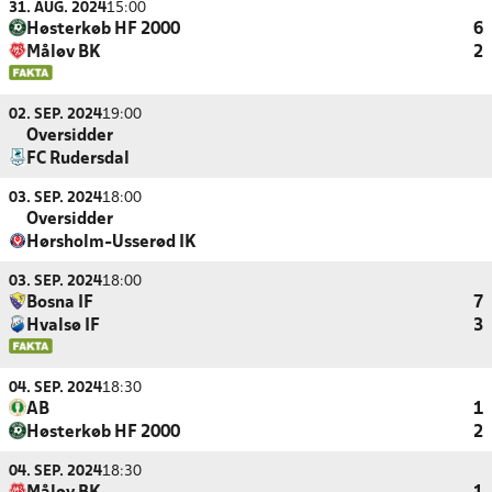
31. AUG. 2024
15:00
Høsterkøb HF 2000
6
Måløv BK
2
02. SEP. 2024
19:00
Oversidder
FC Rudersdal
03. SEP. 2024
18:00
Oversidder
Hørsholm-Usserød IK
03. SEP. 2024
18:00
Bosna IF
7
Hvalsø IF
3
04. SEP. 2024
18:30
AB
1
Høsterkøb HF 2000
2
04. SEP. 2024
18:30