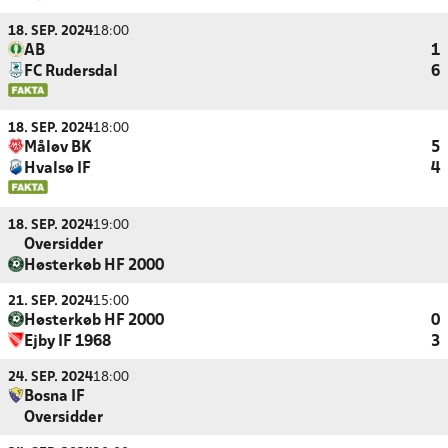
18. SEP. 2024
18:00
AB
1
FC Rudersdal
6
18. SEP. 2024
18:00
Måløv BK
5
Hvalsø IF
4
18. SEP. 2024
19:00
Oversidder
Høsterkøb HF 2000
21. SEP. 2024
15:00
Høsterkøb HF 2000
0
Ejby IF 1968
3
24. SEP. 2024
18:00
Bosna IF
Oversidder