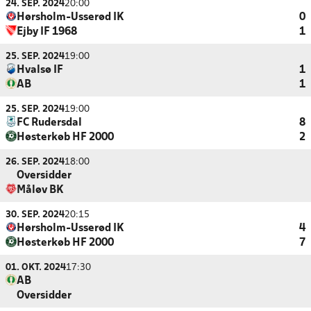
24. SEP. 2024
20:00
Hørsholm-Usserød IK
0
Ejby IF 1968
1
25. SEP. 2024
19:00
Hvalsø IF
1
AB
1
25. SEP. 2024
19:00
FC Rudersdal
8
Høsterkøb HF 2000
2
26. SEP. 2024
18:00
Oversidder
Måløv BK
30. SEP. 2024
20:15
Hørsholm-Usserød IK
4
Høsterkøb HF 2000
7
01. OKT. 2024
17:30
AB
Oversidder