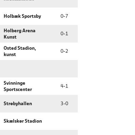
Holbæk Sportsby
0
-
7
Holberg Arena
0
-
1
Kunst
Osted Stadion,
0
-
2
kunst
Svinninge
4
-
1
Sportscenter
Strøbyhallen
3
-
0
Skælskør Stadion