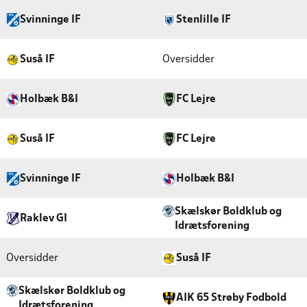
Svinninge IF
Stenlille IF
Suså IF
Oversidder
Holbæk B&I
FC Lejre
Suså IF
FC Lejre
Svinninge IF
Holbæk B&I
Skælskør Boldklub og
Raklev GI
Idrætsforening
Oversidder
Suså IF
Skælskør Boldklub og
AIK 65 Strøby Fodbold
Idrætsforening