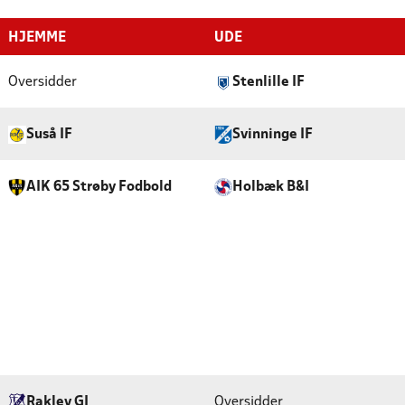
HJEMME
UDE
Oversidder
Stenlille IF
Suså IF
Svinninge IF
AIK 65 Strøby Fodbold
Holbæk B&I
Raklev GI
Oversidder