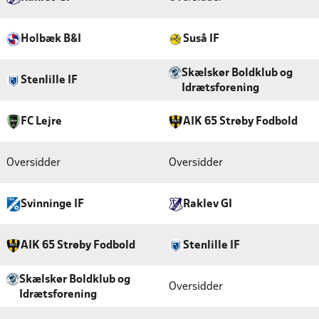
Holbæk B&I
Suså IF
Skælskør Boldklub og
Stenlille IF
Idrætsforening
FC Lejre
AIK 65 Strøby Fodbold
Oversidder
Oversidder
Svinninge IF
Raklev GI
AIK 65 Strøby Fodbold
Stenlille IF
Skælskør Boldklub og
Oversidder
Idrætsforening