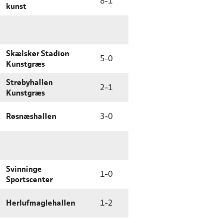
8
-
1
kunst
Skælskør Stadion
5
-
0
Kunstgræs
Strøbyhallen
2
-
1
Kunstgræs
Røsnæshallen
3
-
0
Svinninge
1
-
0
Sportscenter
Herlufmaglehallen
1
-
2