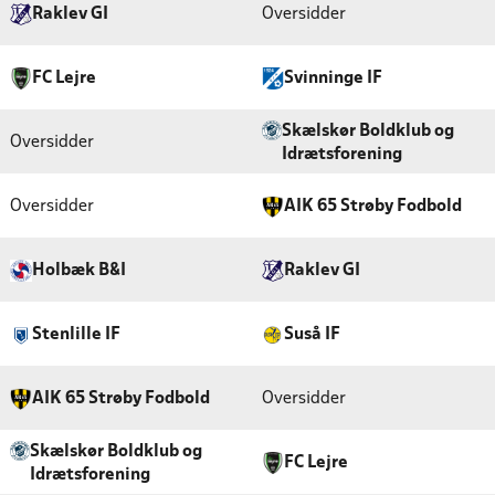
Raklev GI
Oversidder
FC Lejre
Svinninge IF
Skælskør Boldklub og
Oversidder
Idrætsforening
Oversidder
AIK 65 Strøby Fodbold
Holbæk B&I
Raklev GI
Stenlille IF
Suså IF
AIK 65 Strøby Fodbold
Oversidder
Skælskør Boldklub og
FC Lejre
Idrætsforening