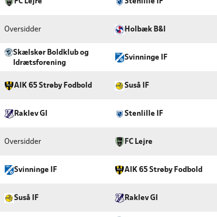
FC Lejre
Stenlille IF
Oversidder
Holbæk B&I
Skælskør Boldklub og
Svinninge IF
Idrætsforening
AIK 65 Strøby Fodbold
Suså IF
Raklev GI
Stenlille IF
Oversidder
FC Lejre
Svinninge IF
AIK 65 Strøby Fodbold
Suså IF
Raklev GI