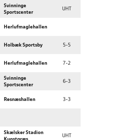
Svinninge
UHT
Sportscenter
Herlufmaglehallen
Holbæk Sportsby
5
-
5
Herlufmaglehallen
7
-
2
Svinninge
6
-
3
Sportscenter
Røsnæshallen
3
-
3
Skælskør Stadion
UHT
Kunstgræs