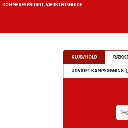
DOMMERE
SENIOR
IT-VÆRKTØJSGUIDE
KLUB/HOLD
RÆKK
UDVIDET KAMPSØGNING