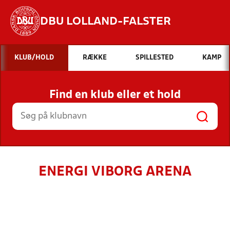
DBU LOLLAND-FALSTER
Hvad vil du søge efter?
KLUB/HOLD
RÆKKE
SPILLESTED
KAMP
INDHOLD OG NYHEDER
Find en klub eller et hold
STILLINGER, RESULTATER, KLUBBER OG
HOLD
ENERGI VIBORG ARENA