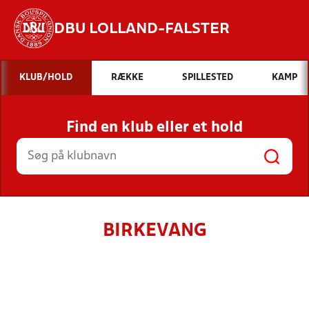
DBU LOLLAND-FALSTER
Hvad vil du søge efter?
KLUB/HOLD
RÆKKE
SPILLESTED
KAMP
INDHOLD OG NYHEDER
Find en klub eller et hold
STILLINGER, RESULTATER, KLUBBER OG
HOLD
BIRKEVANG