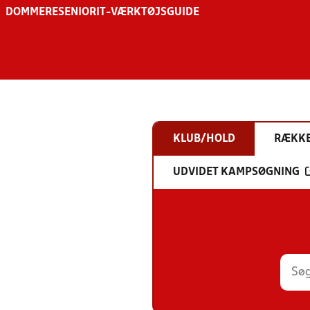
DOMMERE
SENIOR
IT-VÆRKTØJSGUIDE
KLUB/HOLD
RÆKK
UDVIDET KAMPSØGNING