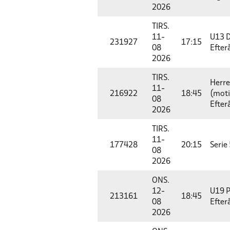
2026
TIRS.
11-
U13 D
231927
17:15
08
Efter
2026
TIRS.
Herre
11-
216922
18:45
(moti
08
Efter
2026
TIRS.
11-
177428
20:15
Serie 
08
2026
ONS.
12-
U19 P
213161
18:45
08
Efter
2026