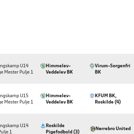
ingskamp U14
Himmelev-
Virum-Sorgenfri
e Mester
Pulje 1
Veddelev BK
BK
ingskamp U15
Himmelev-
KFUM BK,
e Mester
Pulje 1
Veddelev BK
Roskilde (4)
ingskamp U14
Roskilde
Nørrebro United
Pulje 1
Pigefodbold (3)