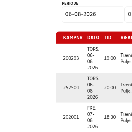
PERIODE
KAMPNR
DATO
TID
RÆK
TORS.
06-
Træni
200293
19:00
08
Pulje
2026
TORS.
06-
Træni
252504
20:00
08
Pulje
2026
FRE.
07-
Træni
202001
18:30
08
Pulje
2026