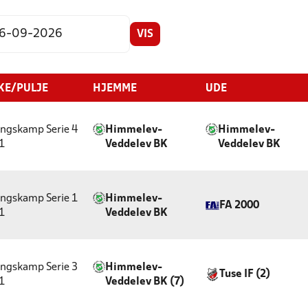
VIS
KE/PULJE
HJEMME
UDE
ngskamp Serie 4
Himmelev-
Himmelev-
 1
Veddelev BK
Veddelev BK
ngskamp Serie 1
Himmelev-
FA 2000
 1
Veddelev BK
ngskamp Serie 3
Himmelev-
Tuse IF (2)
 1
Veddelev BK (7)