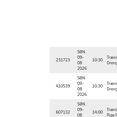
SØN.
09-
Træn
231723
10:30
08
Dreng
2026
SØN.
09-
Træn
410539
10:30
08
Dreng
2026
SØN.
09-
Træn
607132
14:00
08
Pige