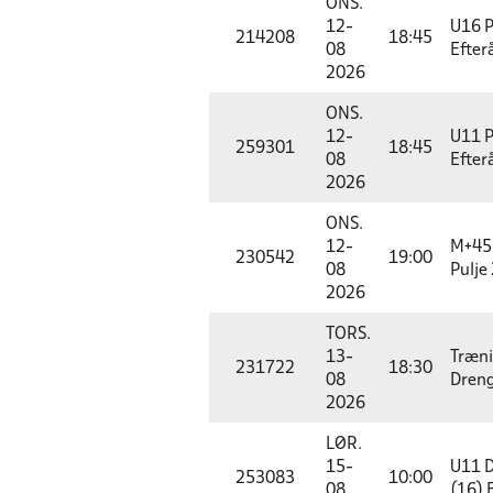
ONS.
12-
U16 P
214208
18:45
08
Efter
2026
ONS.
12-
U11 P
259301
18:45
08
Efter
2026
ONS.
12-
M+45 
230542
19:00
08
Pulje
2026
TORS.
13-
Træn
231722
18:30
08
Dreng
2026
LØR.
15-
U11 D
253083
10:00
08
(16) 