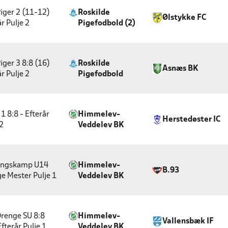
iger 2 (11-12)
Roskilde
Ølstykke FC
år
Pulje 2
Pigefodbold (2)
iger 3 8:8 (16)
Roskilde
Asnæs BK
år
Pulje 2
Pigefodbold
1 8:8 - Efterår
Himmelev-
Herstedøster IC
 2
Veddelev BK
ingskamp U14
Himmelev-
B.93
e Mester
Pulje 1
Veddelev BK
renge SU 8:8
Himmelev-
Vallensbæk IF
Efterår
Pulje 1
Veddelev BK