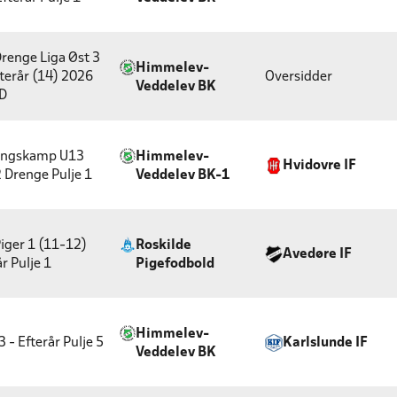
renge Liga Øst 3
Himmelev-
fterår (14) 2026
Oversidder
Veddelev BK
 D
ingskamp U13
Himmelev-
Hvidovre IF
2 Drenge
Pulje 1
Veddelev BK-1
iger 1 (11-12)
Roskilde
Avedøre IF
år
Pulje 1
Pigefodbold
Himmelev-
3 - Efterår
Pulje 5
Karlslunde IF
Veddelev BK