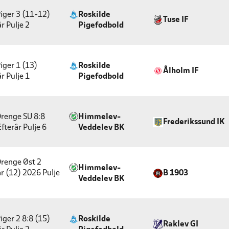
iger 3 (11-12)
Roskilde
Tuse IF
år
Pulje 2
Pigefodbold
iger 1 (13)
Roskilde
Ålholm IF
år
Pulje 1
Pigefodbold
renge SU 8:8
Himmelev-
Frederikssund IK
Efterår
Pulje 6
Veddelev BK
renge Øst 2
Himmelev-
år (12) 2026
Pulje
B 1903
Veddelev BK
iger 2 8:8 (15)
Roskilde
Raklev GI