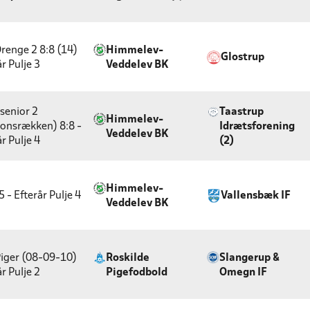
renge 2 8:8 (14)
Himmelev-
Glostrup
år
Pulje 3
Veddelev BK
senior 2
Taastrup
Himmelev-
onsrækken) 8:8 -
Idrætsforening
Veddelev BK
år
Pulje 4
(2)
Himmelev-
5 - Efterår
Pulje 4
Vallensbæk IF
Veddelev BK
iger (08-09-10)
Roskilde
Slangerup &
år
Pulje 2
Pigefodbold
Omegn IF