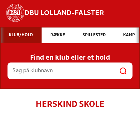
DBU LOLLAND-FALSTER
Hvad vil du søge efter?
KLUB/HOLD
RÆKKE
SPILLESTED
KAMP
INDHOLD OG NYHEDER
Find en klub eller et hold
STILLINGER, RESULTATER, KLUBBER OG
HOLD
HERSKIND SKOLE