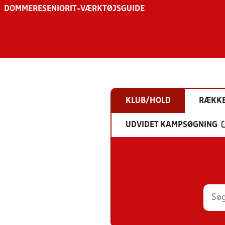
DOMMERE
SENIOR
IT-VÆRKTØJSGUIDE
KLUB/HOLD
RÆKK
UDVIDET KAMPSØGNING