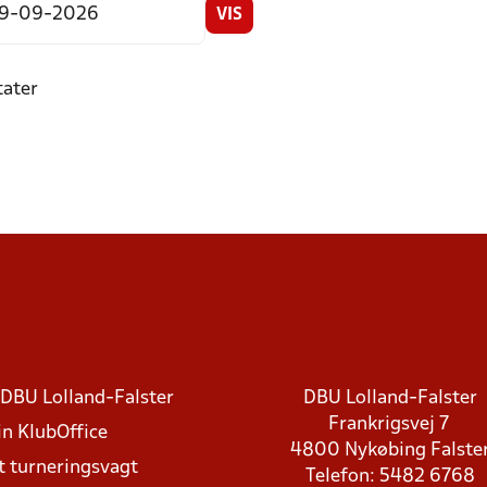
VIS
tater
DBU Lolland-Falster
DBU Lolland-Falster
Frankrigsvej 7
in KlubOffice
4800 Nykøbing Falste
t turneringsvagt
Telefon: 5482 6768