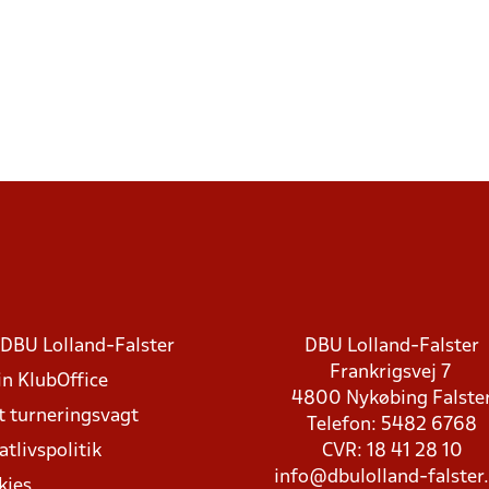
DBU Lolland-Falster
DBU Lolland-Falster
Frankrigsvej 7
in KlubOffice
4800 Nykøbing Falste
t turneringsvagt
Telefon: 5482 6768
atlivspolitik
CVR: 18 41 28 10
info@dbulolland-falster
kies