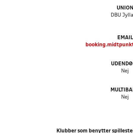
UNIO
DBU Jyll
EMAIL
booking.midtpunk
UDENDØ
Nej
MULTIB
Nej
Klubber som benytter spillest