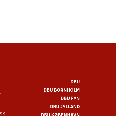
DBU
DBU BORNHOLM
r
DBU FYN
DBU JYLLAND
.dk
DBU KØBENHAVN