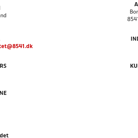
A
N
Bon
and
854
IN
tet@8541.dk
RS
KU
ANE
edet