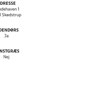
DRESSE
dehaven 1
1 Skødstrup
DENDØRS
Ja
NSTGRÆS
Nej