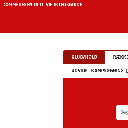
DOMMERE
SENIOR
IT-VÆRKTØJSGUIDE
KLUB/HOLD
RÆKK
UDVIDET KAMPSØGNING