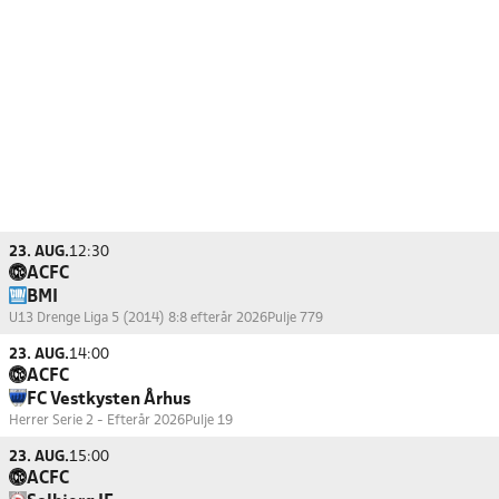
23. AUG.
12:30
ACFC
BMI
U13 Drenge Liga 5 (2014) 8:8 efterår 2026
Pulje 779
23. AUG.
14:00
ACFC
FC Vestkysten Århus
Herrer Serie 2 - Efterår 2026
Pulje 19
23. AUG.
15:00
ACFC