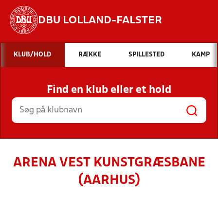
DBU LOLLAND-FALSTER
Hvad vil du søge efter?
KLUB/HOLD
RÆKKE
SPILLESTED
KAMP
INDHOLD OG NYHEDER
Find en klub eller et hold
STILLINGER, RESULTATER, KLUBBER OG
HOLD
ARENA VEST KUNSTGRÆSBANE
(AARHUS)