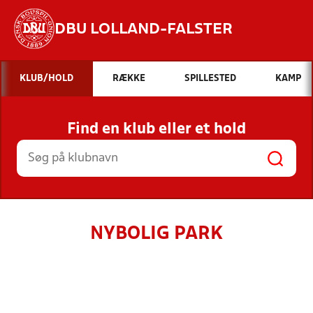
DBU LOLLAND-FALSTER
Hvad vil du søge efter?
KLUB/HOLD
RÆKKE
SPILLESTED
KAMP
INDHOLD OG NYHEDER
Find en klub eller et hold
STILLINGER, RESULTATER, KLUBBER OG
HOLD
NYBOLIG PARK