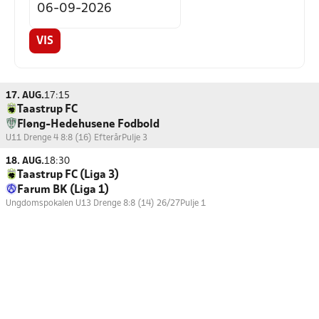
VIS
17. AUG.
17:15
Taastrup FC
Fløng-Hedehusene Fodbold
U11 Drenge 4 8:8 (16) Efterår
Pulje 3
18. AUG.
18:30
Taastrup FC (Liga 3)
Farum BK (Liga 1)
Ungdomspokalen U13 Drenge 8:8 (14) 26/27
Pulje 1