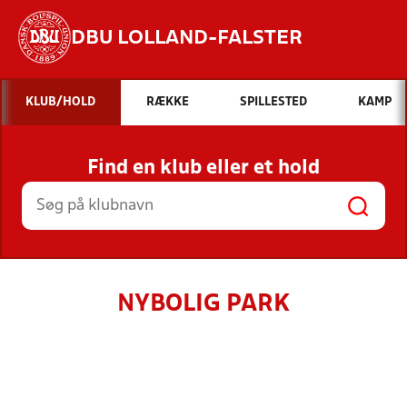
DBU LOLLAND-FALSTER
Hvad vil du søge efter?
KLUB/HOLD
RÆKKE
SPILLESTED
KAMP
INDHOLD OG NYHEDER
Find en klub eller et hold
STILLINGER, RESULTATER, KLUBBER OG
HOLD
NYBOLIG PARK