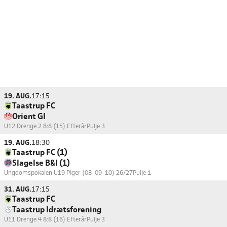
19. AUG.
17:15
Taastrup FC
Orient GI
U12 Drenge 2 8:8 (15) Efterår
Pulje 3
19. AUG.
18:30
Taastrup FC (1)
Slagelse B&I (1)
Ungdomspokalen U19 Piger (08-09-10) 26/27
Pulje 1
31. AUG.
17:15
Taastrup FC
Taastrup Idrætsforening
U11 Drenge 4 8:8 (16) Efterår
Pulje 3