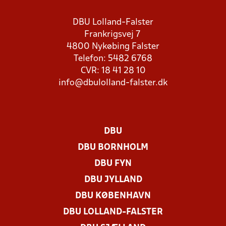
DBU Lolland-Falster
Frankrigsvej 7
4800 Nykøbing Falster
Telefon: 5482 6768
CVR: 18 41 28 10
info@dbulolland-falster.dk
DBU
DBU BORNHOLM
DBU FYN
DBU JYLLAND
DBU KØBENHAVN
DBU LOLLAND-FALSTER