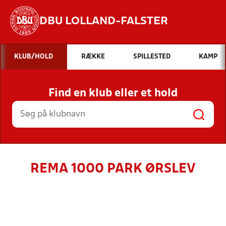
DBU LOLLAND-FALSTER
Hvad vil du søge efter?
KLUB/HOLD
RÆKKE
SPILLESTED
KAMP
INDHOLD OG NYHEDER
Find en klub eller et hold
STILLINGER, RESULTATER, KLUBBER OG
HOLD
REMA 1000 PARK ØRSLEV