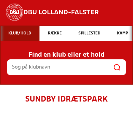
DBU LOLLAND-FALSTER
Hvad vil du søge efter?
KLUB/HOLD
RÆKKE
SPILLESTED
KAMP
INDHOLD OG NYHEDER
Find en klub eller et hold
STILLINGER, RESULTATER, KLUBBER OG
HOLD
SUNDBY IDRÆTSPARK