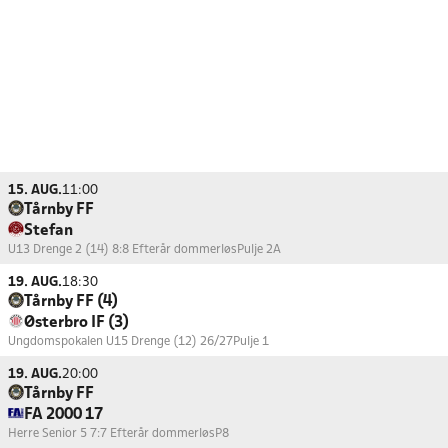
15. AUG.
11:00
Tårnby FF
Stefan
U13 Drenge 2 (14) 8:8 Efterår dommerløs
Pulje 2A
19. AUG.
18:30
Tårnby FF (4)
Østerbro IF (3)
Ungdomspokalen U15 Drenge (12) 26/27
Pulje 1
19. AUG.
20:00
Tårnby FF
FA 2000 17
Herre Senior 5 7:7 Efterår dommerløs
P8