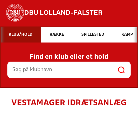
DBU LOLLAND-FALSTER
Hvad vil du søge efter?
KLUB/HOLD
RÆKKE
SPILLESTED
KAMP
INDHOLD OG NYHEDER
Find en klub eller et hold
STILLINGER, RESULTATER, KLUBBER OG
HOLD
VESTAMAGER IDRÆTSANLÆG