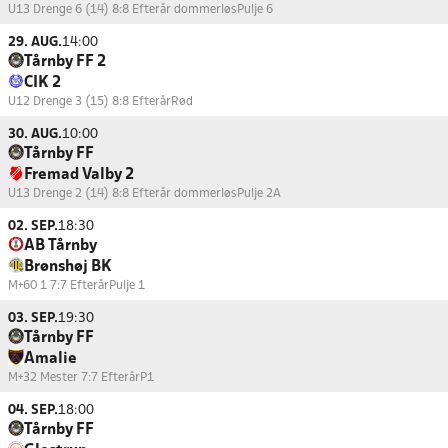
U13 Drenge 6 (14) 8:8 Efterår dommerløs
Pulje 6
29. AUG.
14:00
Tårnby FF 2
CIK 2
U12 Drenge 3 (15) 8:8 Efterår
Rød
30. AUG.
10:00
Tårnby FF
Fremad Valby 2
U13 Drenge 2 (14) 8:8 Efterår dommerløs
Pulje 2A
02. SEP.
18:30
AB Tårnby
Brønshøj BK
M+60 1 7:7 Efterår
Pulje 1
03. SEP.
19:30
Tårnby FF
Amalie
M+32 Mester 7:7 Efterår
P1
04. SEP.
18:00
Tårnby FF