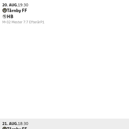
20. AUG.
19:30
Tårnby FF
HB
M+32 Mester 7:7 Efterår
P1
21. AUG.
18:30