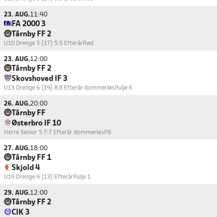
23. AUG.
11:40
FA 2000 3
Tårnby FF 2
U10 Drenge 3 (17) 5:5 Efterår
Rød
23. AUG.
12:00
Tårnby FF 2
Skovshoved IF 3
U13 Drenge 6 (14) 8:8 Efterår dommerløs
Pulje 6
26. AUG.
20:00
Tårnby FF
Østerbro IF 10
Herre Senior 5 7:7 Efterår dommerløs
P8
27. AUG.
18:00
Tårnby FF 1
Skjold 4
U14 Drenge 4 (13) Efterår
Pulje 1
29. AUG.
12:00
Tårnby FF 2
CIK 3