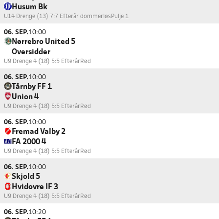
Husum Bk
U14 Drenge (13) 7:7 Efterår dommerløs
Pulje 1
06. SEP.
10:00
Nørrebro United 5
Oversidder
U9 Drenge 4 (18) 5:5 Efterår
Rød
06. SEP.
10:00
Tårnby FF 1
Union 4
U9 Drenge 4 (18) 5:5 Efterår
Rød
06. SEP.
10:00
Fremad Valby 2
FA 2000 4
U9 Drenge 4 (18) 5:5 Efterår
Rød
06. SEP.
10:00
Skjold 5
Hvidovre IF 3
U9 Drenge 4 (18) 5:5 Efterår
Rød
06. SEP.
10:20