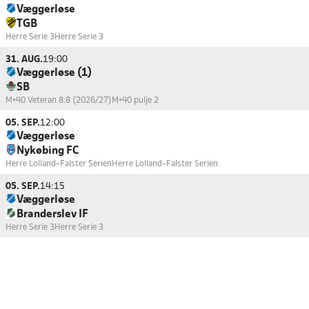
Væggerløse
TGB
Herre Serie 3
Herre Serie 3
31. AUG.
19:00
Væggerløse (1)
SB
M+40 Veteran 8:8 (2026/27)
M+40 pulje 2
05. SEP.
12:00
Væggerløse
Nykøbing FC
Herre Lolland-Falster Serien
Herre Lolland-Falster Serien
05. SEP.
14:15
Væggerløse
Branderslev IF
Herre Serie 3
Herre Serie 3