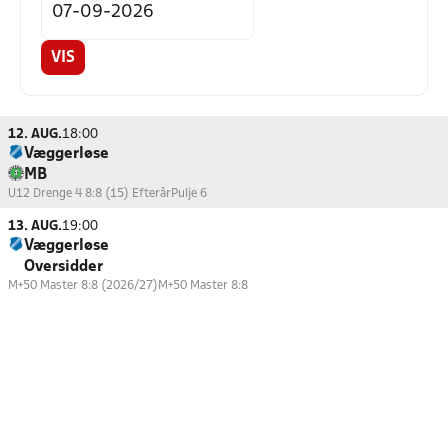
VIS
12. AUG.
18:00
Væggerløse
MB
U12 Drenge 4 8:8 (15) Efterår
Pulje 6
13. AUG.
19:00
Væggerløse
Oversidder
M+50 Master 8:8 (2026/27)
M+50 Master 8:8