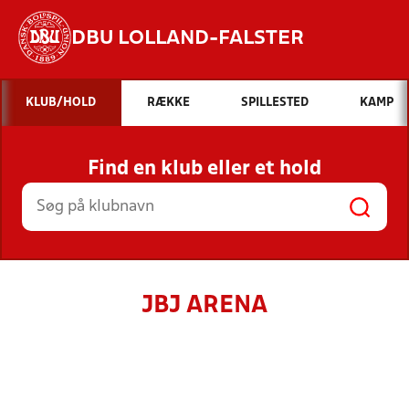
DBU LOLLAND-FALSTER
Hvad vil du søge efter?
KLUB/HOLD
RÆKKE
SPILLESTED
KAMP
INDHOLD OG NYHEDER
Find en klub eller et hold
STILLINGER, RESULTATER, KLUBBER OG
HOLD
JBJ ARENA