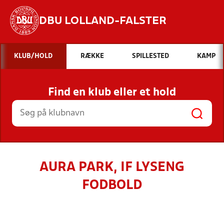
DBU LOLLAND-FALSTER
Hvad vil du søge efter?
KLUB/HOLD
RÆKKE
SPILLESTED
KAMP
INDHOLD OG NYHEDER
Find en klub eller et hold
STILLINGER, RESULTATER, KLUBBER OG
HOLD
AURA PARK, IF LYSENG
FODBOLD