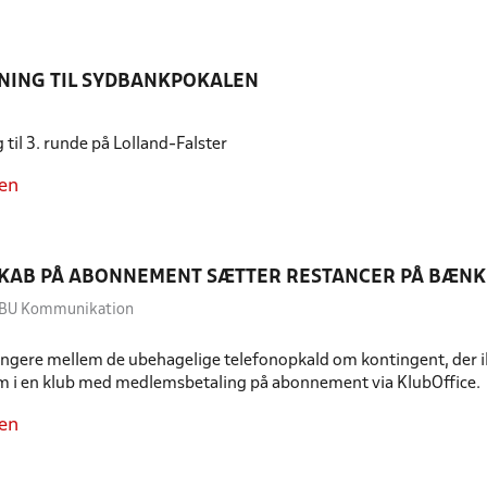
NING TIL SYDBANKPOKALEN
til 3. runde på Lolland-Falster
en
KAB PÅ ABONNEMENT SÆTTER RESTANCER PÅ BÆN
 DBU Kommunikation
ængere mellem de ubehagelige telefonopkald om kontingent, der ikke 
m i en klub med medlemsbetaling på abonnement via KlubOffice.
en