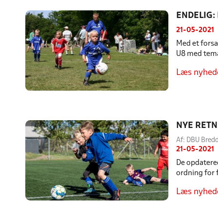
ENDELIG:
21-05-2021
Med et forsa
U8 med tema:
Læs nyhed
NYE RETN
Af: DBU Bre
21-05-2021
De opdatered
ordning for f
Læs nyhed