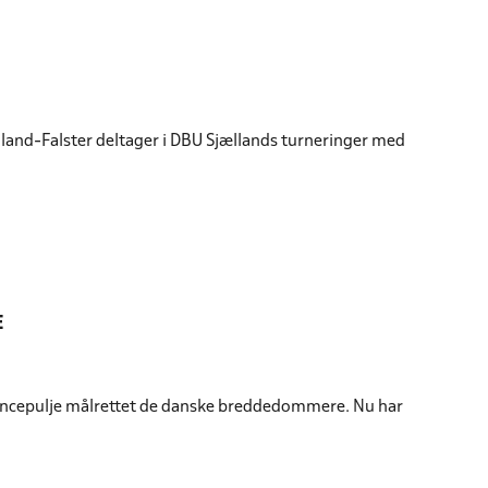
land-Falster deltager i DBU Sjællands turneringer med
E
encepulje målrettet de danske breddedommere. Nu har