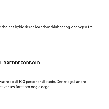
ndsholdet hylde deres barndomsklubber og vise vejen fra
TIL BREDDEFODBOLD
re op til 100 personer til stede. Der er også andre
iet ventes først om nogle dage.