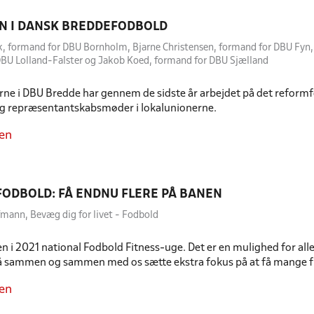
N I DANSK BREDDEFODBOLD
k, formand for DBU Bornholm, Bjarne Christensen, formand for DBU Fyn,
BU Lolland-Falster og Jakob Koed, formand for DBU Sjælland
ne i DBU Bredde har gennem de sidste år arbejdet på det reformf
og repræsentantskabsmøder i lokalunionerne.
en
ODBOLD: FÅ ENDNU FLERE PÅ BANEN
fmann, Bevæg dig for livet - Fodbold
en i 2021 national Fodbold Fitness-uge. Det er en mulighed for al
 gå sammen og sammen med os sætte ekstra fokus på at få mange fle
en