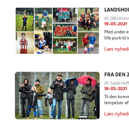
LANDSHO
Af: DBU Kom
19-05-2021
Med under en
lille purk ti
Læs nyhed
FRA DEN 
Af: Sarah Ho
18-05-2021
Til den komm
lempelser af
Læs nyhed