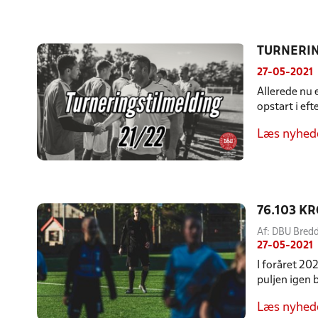
TURNERIN
27-05-2021
Allerede nu 
opstart i ef
Læs nyhed
76.103 K
Af: DBU Bre
27-05-2021
I foråret 2
puljen igen b
Læs nyhed