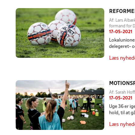
REFORME
Af: Lars Albæ
formand for D
17-05-2021
Lokalunioner
delegeret- 
Læs nyhed
MOTIONSF
Af: Sarah Hof
17-05-2021
Uge 36 er ig
hold, til at
Læs nyhed