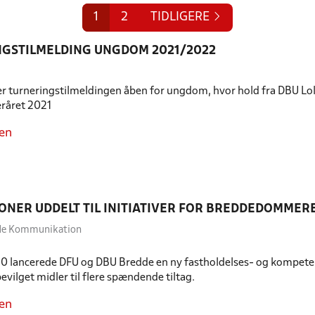
1
2
TIDLIGERE
GSTILMELDING UNGDOM 2021/2022
er turneringstilmeldingen åben for ungdom, hvor hold fra DBU Lol
teråret 2021
en
RONER UDDELT TIL INITIATIVER FOR BREDDEDOMMER
dde Kommunikation
020 lancerede DFU og DBU Bredde en ny fastholdelses- og kompet
evilget midler til flere spændende tiltag.
en