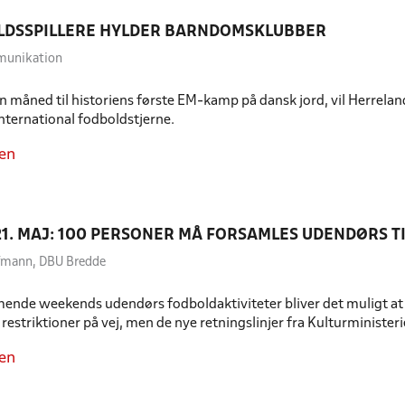
LDSSPILLERE HYLDER BARNDOMSKLUBBER
munikation
 måned til historiens første EM-kamp på dansk jord, vil Herrela
l international fodboldstjerne.
en
21. MAJ: 100 PERSONER MÅ FORSAMLES UDENDØRS 
ffmann, DBU Bredde
ende weekends udendørs fodboldaktiviteter bliver det muligt at væ
 restriktioner på vej, men de nye retningslinjer fra Kulturminister
en