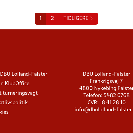
1
2
TIDLIGERE
DBU Lolland-Falster
DBU Lolland-Falster
Frankrigsvej 7
in KlubOffice
4800 Nykøbing Falste
t turneringsvagt
Telefon: 5482 6768
atlivspolitik
CVR: 18 41 28 10
info@dbulolland-falster
kies