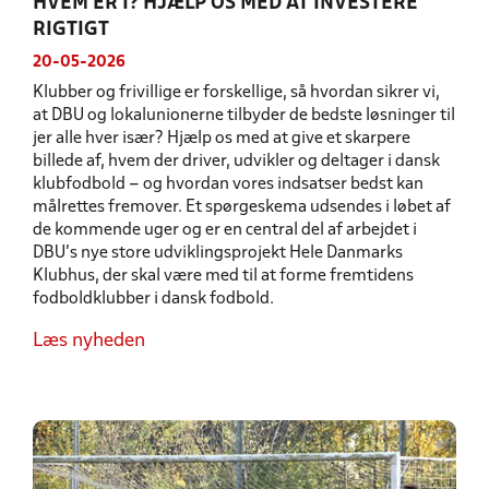
HVEM ER I? HJÆLP OS MED AT INVESTERE
RIGTIGT
20-05-2026
Klubber og frivillige er forskellige, så hvordan sikrer vi,
at DBU og lokalunionerne tilbyder de bedste løsninger til
jer alle hver især? Hjælp os med at give et skarpere
billede af, hvem der driver, udvikler og deltager i dansk
klubfodbold – og hvordan vores indsatser bedst kan
målrettes fremover. Et spørgeskema udsendes i løbet af
de kommende uger og er en central del af arbejdet i
DBU’s nye store udviklingsprojekt Hele Danmarks
Klubhus, der skal være med til at forme fremtidens
fodboldklubber i dansk fodbold.
Læs nyheden