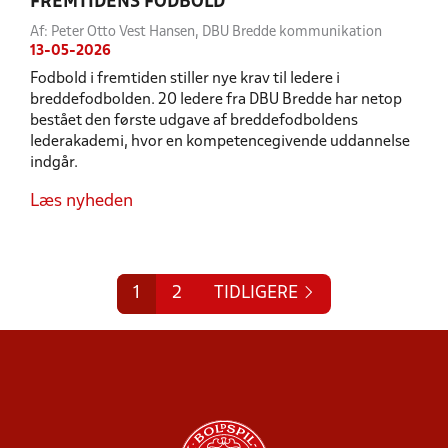
FREMTIDENS FODBOLD
Af: Peter Otto Vest Hansen, DBU Bredde kommunikation
13-05-2026
Fodbold i fremtiden stiller nye krav til ledere i
breddefodbolden. 20 ledere fra DBU Bredde har netop
bestået den første udgave af breddefodboldens
lederakademi, hvor en kompetencegivende uddannelse
indgår.
Læs nyheden
1
2
TIDLIGERE